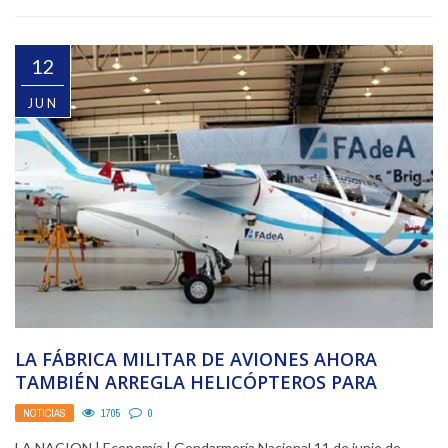
12
JUN
LA FÁBRICA MILITAR DE AVIONES AHORA
TAMBIÉN ARREGLA HELICÓPTEROS PARA
PEDIRLE MENOS PLATA AL ESTADO
NOTICIAS
1705
0
LA NACION | Economía | Gendarmería Nacional 11 de junio de