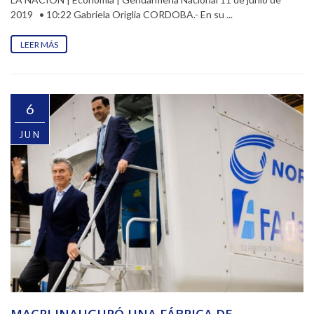
2019 • 10:22 Gabriela Origlia CORDOBA.- En su ...
LEER MÁS
6
JUN