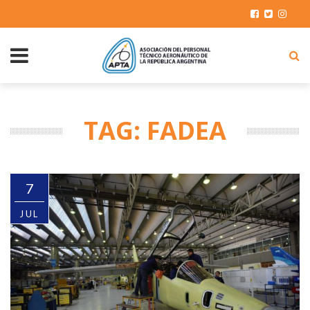
TAG: FADEA
7
JUL