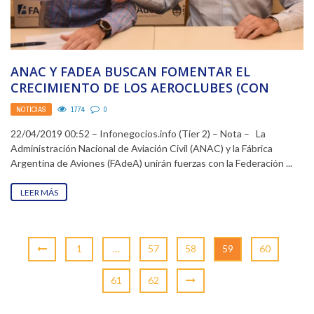
ANAC Y FADEA BUSCAN FOMENTAR EL
CRECIMIENTO DE LOS AEROCLUBES (CON
BALIZAMIENTOS LOW COST)
NOTICIAS
1774
0
22/04/2019 00:52 – Infonegocios.info (Tier 2) – Nota – La
Administración Nacional de Aviación Civil (ANAC) y la Fábrica
Argentina de Aviones (FAdeA) unirán fuerzas con la Federación ...
LEER MÁS
1
…
57
58
59
60
61
62