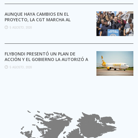
AUNQUE HAYA CAMBIOS EN EL
PROYECTO, LA CGT MARCHA AL
CONGRESO CONTRA LA LEY DE ...
5 AGOSTO, 2026
FLYBONDI PRESENTÓ UN PLAN DE
ACCIÓN Y EL GOBIERNO LA AUTORIZÓ A
SEGUIR OPERANDO
5 AGOSTO, 2026