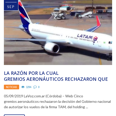
SEP
LA RAZÓN POR LA CUAL
GREMIOS AERONÁUTICOS RECHAZARON QUE
LATAM VUELE ENTRE SAN PABLO, CÓRDOBA Y
NOTICIAS
1294
0
MALVINAS
05/09/2019 LaVoz.com.ar (Córdoba) – Web Cinco
gremios aeronáuticos rechazaron la decisión del Gobierno nacional
de autorizar los vuelos de la firma TAM, del holding ...