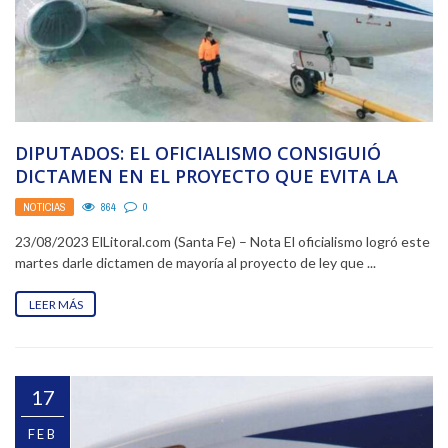
DIPUTADOS: EL OFICIALISMO CONSIGUIÓ
DICTAMEN EN EL PROYECTO QUE EVITA LA
PRIVATIZACIÓN DE AEROLÍNEAS
NOTICIAS
864
0
23/08/2023 ElLitoral.com (Santa Fe) – Nota El oficialismo logró este
martes darle dictamen de mayoría al proyecto de ley que ...
LEER MÁS
17
FEB