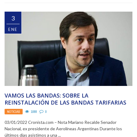
3
ENE
VAMOS LAS BANDAS: SOBRE LA
REINSTALACIÓN DE LAS BANDAS TARIFARIAS
EN EL TRANSPORTE AEROCOMERCIAL
NOTICIAS
1088
0
03/01/2022 Cronista.com – Nota Mariano Recalde Senador
Nacional, ex presidente de Aerolíneas Argentinas Durante los
últimos días asistimos a una ...