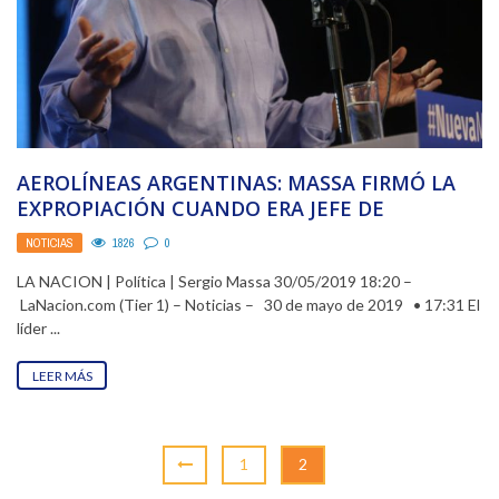
AEROLÍNEAS ARGENTINAS: MASSA FIRMÓ LA
EXPROPIACIÓN CUANDO ERA JEFE DE
GABINETE EN 2008
NOTICIAS
1826
0
LA NACION | Política | Sergio Massa 30/05/2019 18:20 –
LaNacion.com (Tier 1) – Noticias – 30 de mayo de 2019 • 17:31 El
líder ...
LEER MÁS
1
2