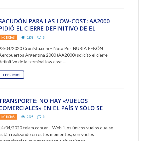
2018
SACUDÓN PARA LAS LOW-COST: AA2000
2017
PIDIÓ EL CIERRE DEFINITIVO DE EL
PALOMAR
2016
NOTICIAS
1232
0
23/04/2020 Cronista.com – Nota Por NURIA REBÓN
2015
Aeropuertos Argentina 2000 (AA2000) solicitó el cierre
definitivo de la terminal low cost ...
2014
LEER MÁS
2013
2012
TRANSPORTE: NO HAY «VUELOS
2011
COMERCIALES» EN EL PAÍS Y SÓLO SE
2010
HABILITAN «VUELOS ESPECIALES»
NOTICIAS
2028
0
2009
14/04/2020 telam.com.ar – Web “Los únicos vuelos que se
están realizando en estos momentos, son vuelos
excepcionales, que responden a situaciones ...