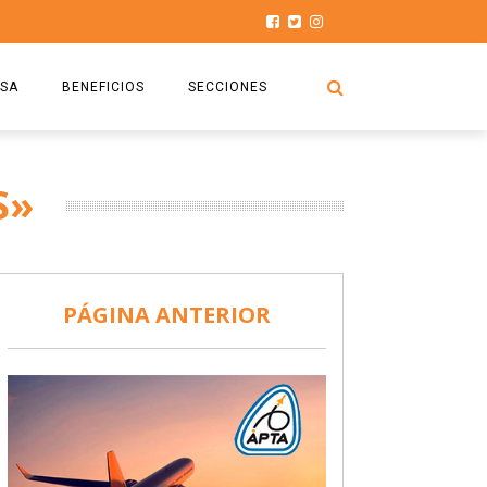
SA
BENEFICIOS
SECCIONES
O.S.P.T.A
NOTICIAS
S»
COMISIÓN
HISTORIAS DE LUCHA
027
CAPACITACIÓN
PRENSA
DOCUMENTOS
SEGURIDAD AÉREA
PÁGINA ANTERIOR
SEGURO DE SEPELIOS
TURISMO Y RECREACIÓN
VIDEOS