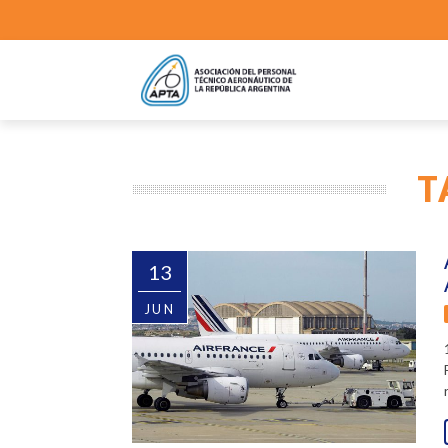
T
13
JUN