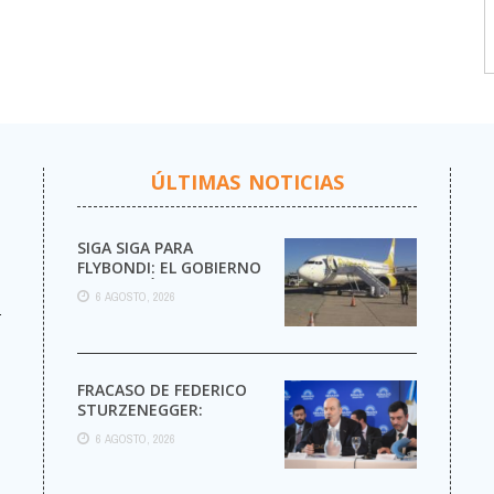
ÚLTIMAS NOTICIAS
SIGA SIGA PARA
FLYBONDI: EL GOBIERNO
AUTORIZÓ LA VENTA DE
6 AGOSTO, 2026
MÁS PASAJES
r
FRACASO DE FEDERICO
STURZENEGGER:
6 AGOSTO, 2026