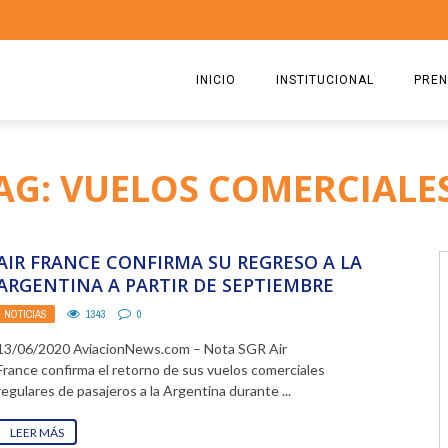
INICIO
INSTITUCIONAL
PREN
QUIENES SOMOS
2026
AG: VUELOS COMERCIALE
ESTATUTO
2025
COMISIÓN DIRECTIVA 2023-2
2024
AIR FRANCE CONFIRMA SU REGRESO A LA
RICARDO CIRIELLI
2023
ARGENTINA A PARTIR DE SEPTIEMBRE
NOTICIAS
1343
0
2022
13/06/2020 AviacionNews.com – Nota SGR Air
2021
France confirma el retorno de sus vuelos comerciales
regulares de pasajeros a la Argentina durante ...
2020
LEER MÁS
2019