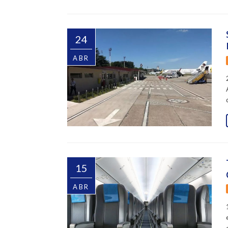
24
ABR
15
ABR