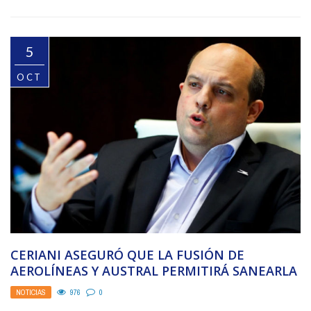
5
OCT
CERIANI ASEGURÓ QUE LA FUSIÓN DE
AEROLÍNEAS Y AUSTRAL PERMITIRÁ SANEARLA
MÁS RÁPIDO
NOTICIAS
976
0