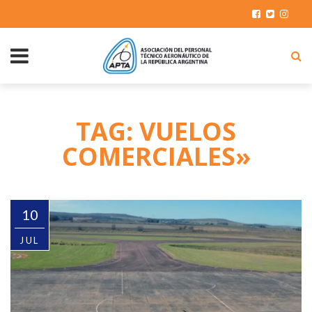
TAG: VUELOS
COMERCIALES»
10
JUL