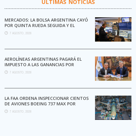
ÚLTIMAS NOTICIAS
MERCADOS: LA BOLSA ARGENTINA CAYÓ
POR QUINTA RUEDA SEGUIDA Y EL
RIESGO PAÍS TOCÓ UN ...
7 AGOSTO, 2026
AEROLÍNEAS ARGENTINAS PAGARÁ EL
IMPUESTO A LAS GANANCIAS POR
PRIMERA VEZ EN SU HISTORIA
7 AGOSTO, 2026
LA FAA ORDENA INSPECCIONAR CIENTOS
DE AVIONES BOEING 737 MAX POR
POSIBLES GRIETAS
7 AGOSTO, 2026