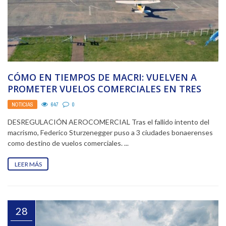
CÓMO EN TIEMPOS DE MACRI: VUELVEN A
PROMETER VUELOS COMERCIALES EN TRES
CIUDADES BONAERENSES
NOTICIAS
647
0
DESREGULACIÓN AEROCOMERCIAL Tras el fallido intento del
macrismo, Federico Sturzenegger puso a 3 ciudades bonaerenses
como destino de vuelos comerciales. ...
LEER MÁS
28