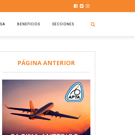
SA
BENEFICIOS
SECCIONES
O.S.P.T.A
NOTICIAS
COMISIÓN
HISTORIAS DE LUCHA
PÁGINA ANTERIOR
027
CAPACITACIÓN
PRENSA
DOCUMENTOS
SEGURIDAD AÉREA
SEGURO DE SEPELIOS
TURISMO Y RECREACIÓN
VIDEOS