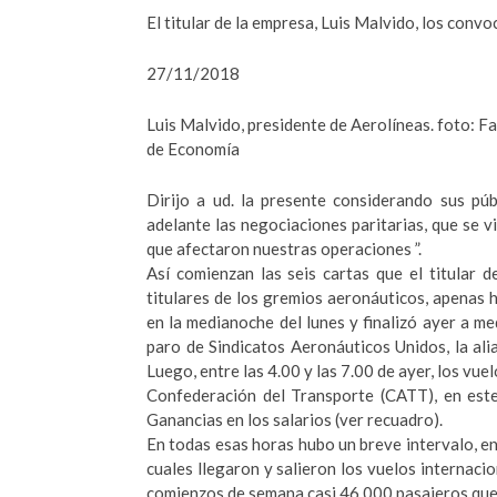
El titular de la empresa, Luis Malvido, los convoc
27/11/2018
Luis Malvido, presidente de Aerolíneas. foto: F
de Economía
Dirijo a ud. la presente considerando sus pú
adelante las negociaciones paritarias, que se v
que afectaron nuestras operaciones ”.
Así comienzan las seis cartas que el titular 
titulares de los gremios aeronáuticos, apena
en la medianoche del lunes y finalizó ayer a 
paro de Sindicatos Aeronáuticos Unidos, la ali
Luego, entre las 4.00 y las 7.00 de ayer, los vue
Confederación del Transporte (CATT), en este
Ganancias en los salarios (ver recuadro).
En todas esas horas hubo un breve intervalo, ent
cuales llegaron y salieron los vuelos internacio
comienzos de semana casi 46.000 pasajeros qued