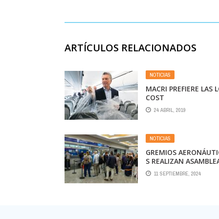
ARTÍCULOS RELACIONADOS
NOTICIAS
MACRI PREFIERE LAS 
COST
24 ABRIL, 2019
NOTICIAS
GREMIOS AERONÁUT
S REALIZAN ASAMBLE
SORPRESIVAS EN LOS
11 SEPTIEMBRE, 2024
PRINCIPALES
AEROPUERTOS DEL PA