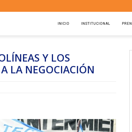
INICIO
INSTITUCIONAL
PREN
QUIENES SOMOS
2026
OLÍNEAS Y LOS
ESTATUTO
2025
 A LA NEGOCIACIÓN
COMISIÓN DIRECTIVA 2023-2
2024
RICARDO CIRIELLI
2023
2022
2021
2020
2019