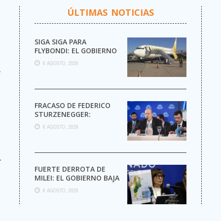
ÚLTIMAS NOTICIAS
SIGA SIGA PARA
FLYBONDI: EL GOBIERNO
AUTORIZÓ LA VENTA DE
6 AGOSTO, 2026
MÁS PASAJES
r
FRACASO DE FEDERICO
STURZENEGGER:
6 AGOSTO, 2026
-
FUERTE DERROTA DE
MILEI: EL GOBIERNO BAJA
EL CAPÍTULO DE
6 AGOSTO, 2026
EXTRANJERIZACIÓN DE
TIERRAS