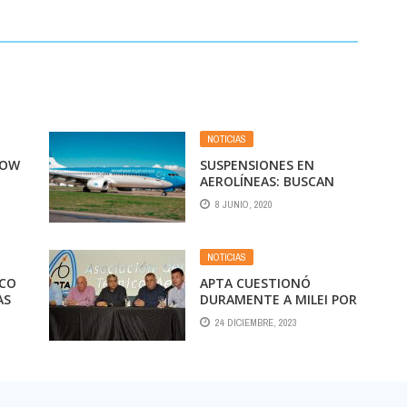
NOTICIAS
LOW
SUSPENSIONES EN
AEROLÍNEAS: BUSCAN
ANUNCIAR HOY UN
8 JUNIO, 2020
ACUERDO PARA 8.000
EMPLEADOS
NOTICIAS
ICO
APTA CUESTIONÓ
AS
DURAMENTE A MILEI POR
“SU PENSAMIENTO
24 DICIEMBRE, 2023
AUTOCRÁTICO Y
ÍS
ANTIDEMOCRÁTICO”