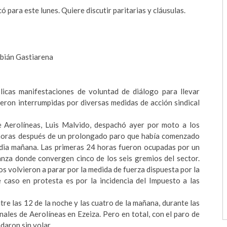
ó para este lunes. Quiere discutir paritarias y cláusulas.
abián Gastiarena
blicas manifestaciones de voluntad de diálogo para llevar
ieron interrumpidas por diversas medidas de acción sindical
de Aerolíneas, Luis Malvido, despachó ayer por moto a los
s horas después de un prolongado paro que había comenzado
media mañana. Las primeras 24 horas fueron ocupadas por un
anza donde convergen cinco de los seis gremios del sector.
los volvieron a parar por la medida de fuerza dispuesta por la
 caso en protesta es por la incidencia del Impuesto a las
re las 12 de la noche y las cuatro de la mañana, durante las
nales de Aerolíneas en Ezeiza. Pero en total, con el paro de
aron sin volar.