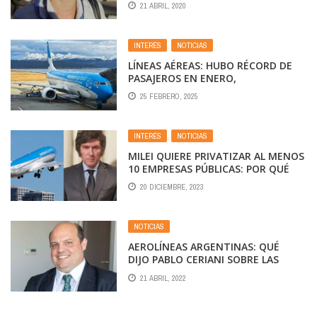
21 ABRIL, 2020
INTERÉS
,
NOTICIAS
LÍNEAS AÉREAS: HUBO RÉCORD DE
PASAJEROS EN ENERO,
PERO AEROLÍNEAS ARGENTINAS FUE
25 FEBRERO, 2025
LA MENOS FAVORECIDA
INTERÉS
,
NOTICIAS
MILEI QUIERE PRIVATIZAR AL MENOS
10 EMPRESAS PÚBLICAS: POR QUÉ
AEROLÍNEAS PICA EN PUNTA
20 DICIEMBRE, 2023
NOTICIAS
AEROLÍNEAS ARGENTINAS: QUÉ
DIJO PABLO CERIANI SOBRE LAS
INVERSIONES EXTRANJERAS Y LA
21 ABRIL, 2022
CONTINUIDAD DE LA LÍNEA AÉREA
DE BANDERA