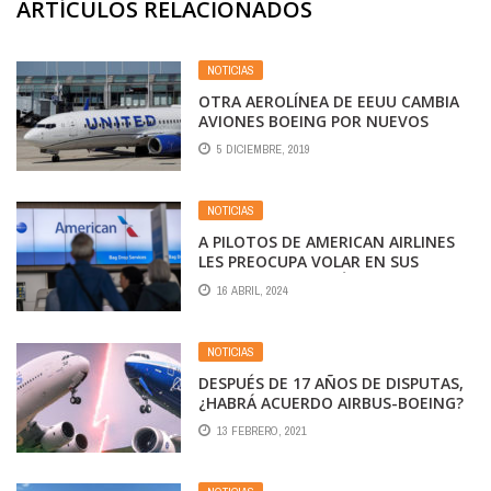
ARTÍCULOS RELACIONADOS
NOTICIAS
OTRA AEROLÍNEA DE EEUU CAMBIA
AVIONES BOEING POR NUEVOS
MODELOS DE AIRBUS
5 DICIEMBRE, 2019
NOTICIAS
A PILOTOS DE AMERICAN AIRLINES
LES PREOCUPA VOLAR EN SUS
AVIONES: ¿POR QUÉ?
16 ABRIL, 2024
NOTICIAS
DESPUÉS DE 17 AÑOS DE DISPUTAS,
¿HABRÁ ACUERDO AIRBUS-BOEING?
13 FEBRERO, 2021