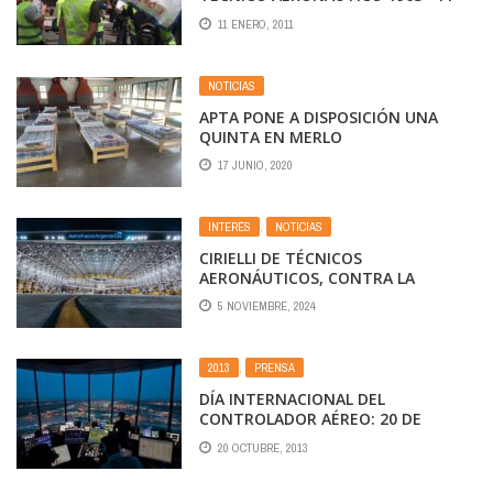
DE ENERO · 2011
11 ENERO, 2011
NOTICIAS
APTA PONE A DISPOSICIÓN UNA
QUINTA EN MERLO
17 JUNIO, 2020
INTERÉS
,
NOTICIAS
CIRIELLI DE TÉCNICOS
AERONÁUTICOS, CONTRA LA
PRIVATIZACIÓN DE AEROLÍNEAS
5 NOVIEMBRE, 2024
ARGENTINAS: «LA VACIARÁN Y
LLEVARÁN A LA QUIEBRA»
2013
,
PRENSA
DÍA INTERNACIONAL DEL
CONTROLADOR AÉREO: 20 DE
OCTUBRE DE 2013
20 OCTUBRE, 2013