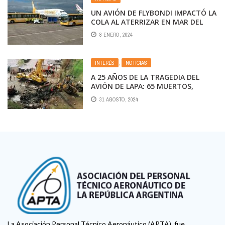
UN AVIÓN DE FLYBONDI IMPACTÓ LA
COLA AL ATERRIZAR EN MAR DEL
PLATA
8 ENERO, 2024
INTERÉS
,
NOTICIAS
A 25 AÑOS DE LA TRAGEDIA DEL
AVIÓN DE LAPA: 65 MUERTOS,
HISTORIAS DE DOLOR Y
31 AGOSTO, 2024
TESTIMONIOS DE SOBREVIVIENTES
La Asociación Personal Técnico Aeronáutico (APTA), fue