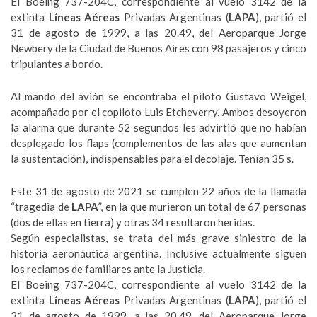
El Boeing 737-204C, correspondiente al vuelo 3142 de la
extinta
Líneas Aéreas
Privadas Argentinas (
LAPA
), partió el
31 de agosto de 1999, a las 20.49, del Aeroparque Jorge
Newbery de la Ciudad de Buenos Aires con 98 pasajeros y cinco
tripulantes a bordo.
Al mando del avión se encontraba el piloto Gustavo Weigel,
acompañado por el copiloto Luis Etcheverry. Ambos desoyeron
la alarma que durante 52 segundos les advirtió que no habían
desplegado los flaps (complementos de las alas que aumentan
la sustentación), indispensables para el decolaje. Tenían 35 s.
Este 31 de agosto de 2021 se cumplen 22 años de la llamada
“tragedia de
LAPA
”, en la que murieron un total de 67 personas
(dos de ellas en tierra) y otras 34 resultaron heridas.
Según especialistas, se trata del más grave siniestro de la
historia aeronáutica argentina. Inclusive actualmente siguen
los reclamos de familiares ante la Justicia.
El Boeing 737-204C, correspondiente al vuelo 3142 de la
extinta
Líneas Aéreas
Privadas Argentinas (
LAPA
), partió el
31 de agosto de 1999, a las 20.49, del Aeroparque Jorge