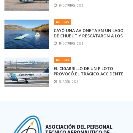
CON LA INSÓLITA COSTUMBRE DE
29 OCTUBRE, 2022
FUMAR EN LOS AVIONES
NOTICIAS
CAYÓ UNA AVIONETA EN UN LAGO
DE CHUBUT Y RESCATARON A LOS
TRIPULANTES
10 OCTUBRE, 2021
NOTICIAS
EL CIGARRILLO DE UN PILOTO
PROVOCÓ EL TRÁGICO ACCIDENTE
DE EGYPTAIR
28 ABRIL, 2022