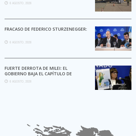
6 AGOSTO, 2026
FRACASO DE FEDERICO STURZENEGGER:
6 AGOSTO, 2026
FUERTE DERROTA DE MILEI: EL
GOBIERNO BAJA EL CAPÍTULO DE
EXTRANJERIZACIÓN DE TIERRAS
6 AGOSTO, 2026