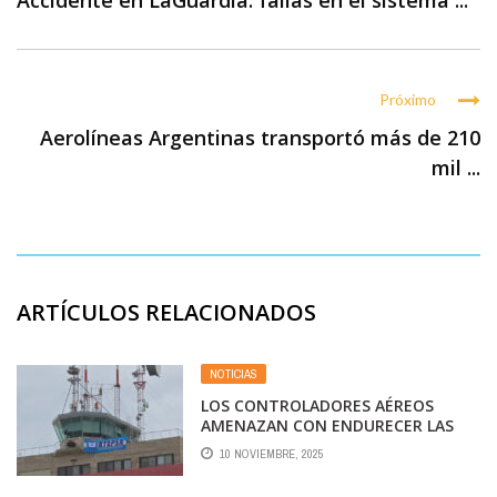
Accidente en LaGuardia: fallas en el sistema ...
Próximo
Aerolíneas Argentinas transportó más de 210
mil ...
ARTÍCULOS RELACIONADOS
NOTICIAS
LOS CONTROLADORES AÉREOS
AMENAZAN CON ENDURECER LAS
MEDIDAS DE FUERZA ANTES DEL
10 NOVIEMBRE, 2025
PRÓXIMO FIN DE SEMANA LARGO