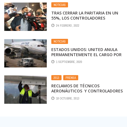
NOTICIAS
TRAS CERRAR LA PARITARIA EN UN
55%, LOS CONTROLADORES
LEVANTARON LAS PROTESTAS BAJO
24 FEBRERO, 2022
EL COMPROMISO DE LA EANA DE
DISPONER «MAYOR SEGURIDAD»
NOTICIAS
ESTADOS UNIDOS: UNITED ANULA
PERMANENTEMENTE EL CARGO POR
CAMBIO DE PASAJES EN VUELOS
1 SEPTIEMBRE, 2020
DOMÉSTICOS
2013
,
PRENSA
RECLAMOS DE TÉCNICOS
AERONÁUTICOS Y CONTROLADORES
AÉREOS
18 OCTUBRE, 2013