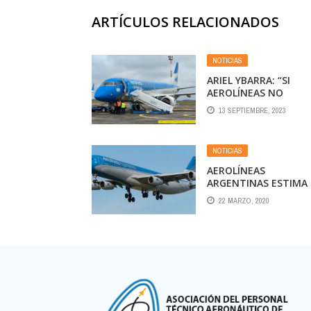
ARTÍCULOS RELACIONADOS
NOTICIAS
ARIEL YBARRA: “SI
AEROLÍNEAS NO
EXISTIERA, SERÍAN
13 SEPTIEMBRE, 2023
DECENAS LOS DESTI
DEL PAÍS QUE
QUEDARÍAN
NOTICIAS
INCOMUNICADOS”
AEROLÍNEAS
ARGENTINAS ESTIMA
REPATRIAR A 12 MIL
22 MARZO, 2020
ARGENTINOS POR EL
CORONAVIRUS