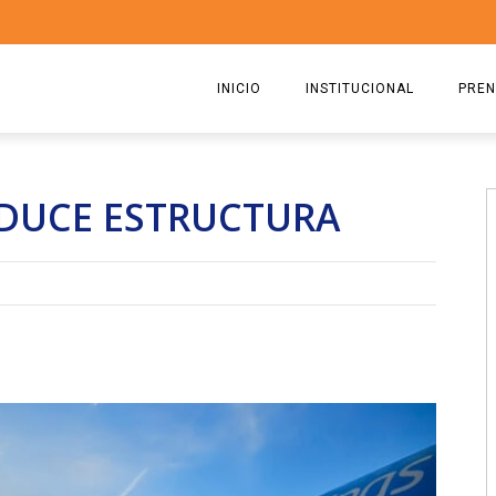
INICIO
INSTITUCIONAL
PREN
QUIENES SOMOS
2026
EDUCE ESTRUCTURA
ESTATUTO
2025
COMISIÓN DIRECTIVA 2023-2
2024
RICARDO CIRIELLI
2023
2022
2021
2020
2019