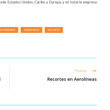
esde Estados Unidos, Caribe y Europa, y en total la empresa
MO FERRARO
JAVIER MILEI
RECORTE
Próximo
l
Recortes en Aerolíneas