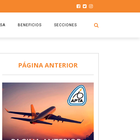
SA
BENEFICIOS
SECCIONES
O.S.P.T.A
NOTICIAS
COMISIÓN
HISTORIAS DE LUCHA
PÁGINA ANTERIOR
027
CAPACITACIÓN
PRENSA
DOCUMENTOS
SEGURIDAD AÉREA
SEGURO DE SEPELIOS
TURISMO Y RECREACIÓN
VIDEOS