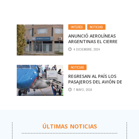
INTERÉS
,
NOTICIAS
ANUNCIÓ AEROLÍNEAS
ARGENTINAS EL CIERRE
DE VARIAS OFICINAS EN
4 DICIEMBRE, 2024
NOS
EL INTERIOR, EN
ESPECIAL EN LA
PATAGONIA
NOTICIAS
REGRESAN AL PAÍS LOS
PASAJEROS DEL AVIÓN DE
AEROLÍNEAS ALCANZADO
7 MAYO, 2019
POR UN RAYO
ÚLTIMAS NOTICIAS