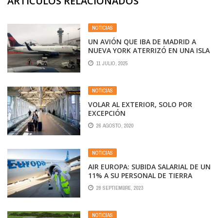
ARTÍCULOS RELACIONADOS
NOTICIAS
UN AVIÓN QUE IBA DE MADRID A
NUEVA YORK ATERRIZÓ EN UNA ISLA
Y LOS PASAJEROS QUEDARON
11 JULIO, 2025
VARADOS DURANTE 30 HORAS
NOTICIAS
VOLAR AL EXTERIOR, SOLO POR
EXCEPCIÓN
26 AGOSTO, 2020
NOTICIAS
AIR EUROPA: SUBIDA SALARIAL DE UN
11% A SU PERSONAL DE TIERRA
28 SEPTIEMBRE, 2023
NOTICIAS