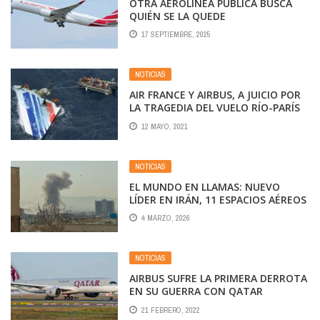
OTRA AEROLÍNEA PÚBLICA BUSCA
QUIÉN SE LA QUEDE
17 SEPTIEMBRE, 2025
NOTICIAS
AIR FRANCE Y AIRBUS, A JUICIO POR
LA TRAGEDIA DEL VUELO RÍO-PARÍS
12 MAYO, 2021
NOTICIAS
EL MUNDO EN LLAMAS: NUEVO
LÍDER EN IRÁN, 11 ESPACIOS AÉREOS
CERRADOS Y MILES DE CIVILES EN
4 MARZO, 2026
FUGA
NOTICIAS
AIRBUS SUFRE LA PRIMERA DERROTA
EN SU GUERRA CON QATAR
21 FEBRERO, 2022