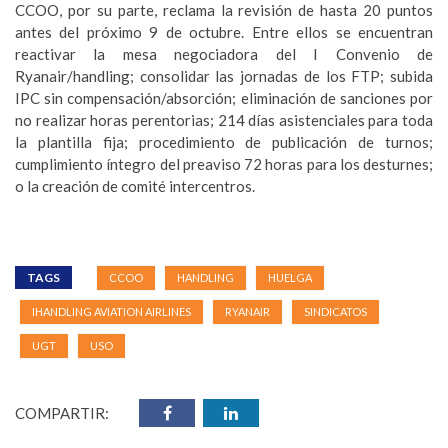
CCOO, por su parte, reclama la revisión de hasta 20 puntos
antes del próximo 9 de octubre. Entre ellos se encuentran
reactivar la mesa negociadora del I Convenio de
Ryanair/handling; consolidar las jornadas de los FTP; subida
IPC sin compensación/absorción; eliminación de sanciones por
no realizar horas perentorias; 214 días asistenciales para toda
la plantilla fija; procedimiento de publicación de turnos;
cumplimiento íntegro del preaviso 72 horas para los desturnes;
o la creación de comité intercentros.
TAGS
CCOO
HANDLING
HUELGA
IHANDLING AVIATION AIRLINES
RYANAIR
SINDICATOS
UGT
USO
COMPARTIR: