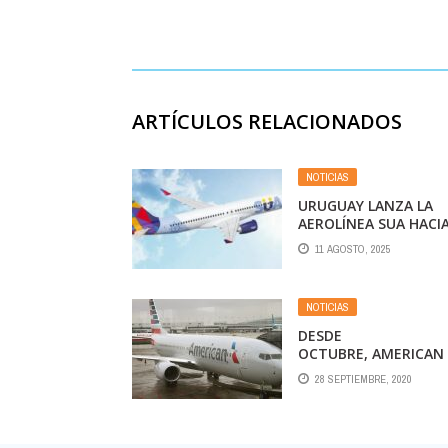
ARTÍCULOS RELACIONADOS
NOTICIAS
URUGUAY LANZA LA
AEROLÍNEA SUA HACI
AEROPARQUE Y OTRA
11 AGOSTO, 2025
CIUDADES
NOTICIAS
DESDE
OCTUBRE, AMERICAN
AIRLINES HARÁ UN
28 SEPTIEMBRE, 2020
VUELO DIARIO A MIAM