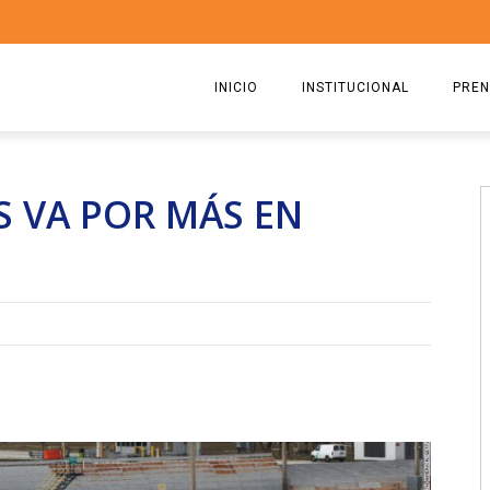
INICIO
INSTITUCIONAL
PREN
QUIENES SOMOS
2026
S VA POR MÁS EN
ESTATUTO
2025
COMISIÓN DIRECTIVA 2023-2
2024
RICARDO CIRIELLI
2023
2022
2021
2020
2019