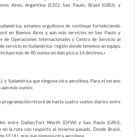
nos Aires, Argentina (EZE); Sao Paulo, Brasil (GRU); y
udamérica, estamos orgullosos de continuar fortaleciendo
cord en Buenos Aires y aún más servicios en Sao Paulo y
te de Operaciones Internacionales y Centro de Servicio al
 de servicio en Sudamérica- región donde tenemos un equipo
incluye más de 40 vuelos en días pico a 14 destinos.»
U. y Sudamérica que ninguna otra aerolínea. Para el verano
á aún más vuelos:
a programación récord de hasta cuatro vuelos diarios entre
ales entre Dallas/Fort Worth (DFW) y Sao Paulo (GRU),
en la ruta con respecto al invierno pasado. Desde Brasil,
de EE.UU., más que ninguna otra aerolínea.