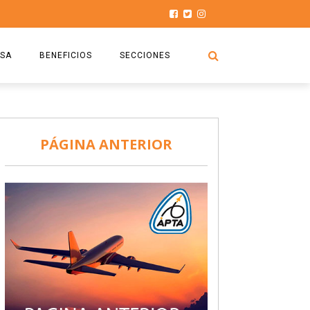
SA
BENEFICIOS
SECCIONES
O.S.P.T.A
NOTICIAS
COMISIÓN
HISTORIAS DE LUCHA
PÁGINA ANTERIOR
027
CAPACITACIÓN
PRENSA
DOCUMENTOS
SEGURIDAD AÉREA
SEGURO DE SEPELIOS
TURISMO Y RECREACIÓN
VIDEOS