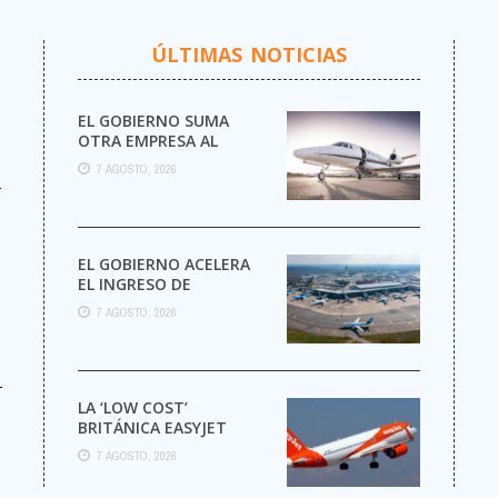
ÚLTIMAS NOTICIAS
EL GOBIERNO SUMA
OTRA EMPRESA AL
NEGOCIO DE LOS VUELOS
7 AGOSTO, 2026
PRIVADOS
r
EL GOBIERNO ACELERA
EL INGRESO DE
AEROLÍNEAS
7 AGOSTO, 2026
EXTRANJERAS CON
MENOS TRÁMITES
-
LA ‘LOW COST’
BRITÁNICA EASYJET
PASARÁ A MANOS DEL
7 AGOSTO, 2026
PEOR FONDO POSIBLE: