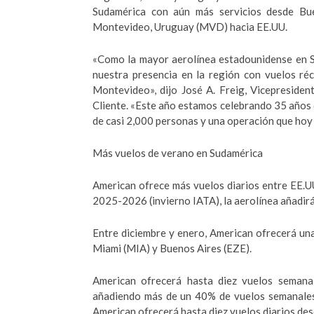
Sudamérica con aún más servicios desde Bue
Montevideo, Uruguay (MVD) hacia EE.UU.
«Como la mayor aerolínea estadounidense en S
nuestra presencia en la región con vuelos ré
Montevideo», dijo José A. Freig, Vicepresiden
Cliente. «Este año estamos celebrando 35 años
de casi 2,000 personas y una operación que hoy 
Más vuelos de verano en Sudamérica
American ofrece más vuelos diarios entre EE.U
2025-2026 (invierno IATA), la aerolínea añadir
Entre diciembre y enero, American ofrecerá un
Miami (MIA) y Buenos Aires (EZE).
American ofrecerá hasta diez vuelos seman
añadiendo más de un 40% de vuelos semanales 
American ofrecerá hasta diez vuelos diarios des