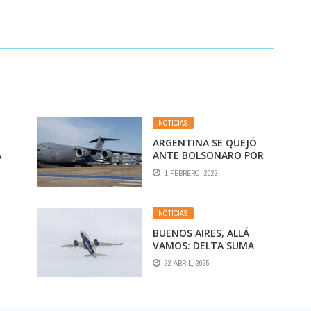
NOTICIAS
ARGENTINA SE QUEJÓ
A
ANTE BOLSONARO POR
S
LOS VUELOS MILITARES
1 FEBRERO, 2022
BRITÁNICOS ENTRE
BRASIL Y MALVINAS
NOTICIAS
BUENOS AIRES, ALLÁ
VAMOS: DELTA SUMA
UNA SEGUNDA
22 ABRIL, 2025
I
FRECUENCIA DIARIA EN
SU RUTA ATLANTA-
EZEIZA DESDE
NOVIEMBRE 2025