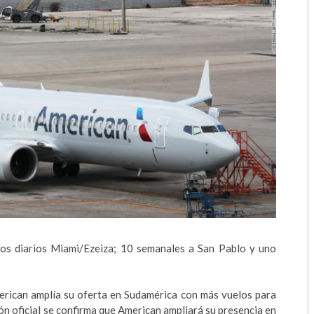
2018
2017
2016
2015
2014
2013
2012
2011
os diarios Miami/Ezeiza; 10 semanales a San Pablo y uno
2010
2009
erican amplía su oferta en Sudamérica con más vuelos para
ón oficial se confirma que American ampliará su presencia en