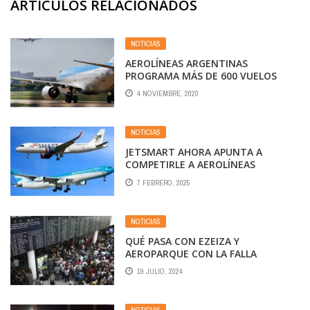
ARTÍCULOS RELACIONADOS
NOTICIAS
AEROLÍNEAS ARGENTINAS
PROGRAMA MÁS DE 600 VUELOS
PARA NOVIEMBRE
4 NOVIEMBRE, 2020
NOTICIAS
JETSMART AHORA APUNTA A
COMPETIRLE A AEROLÍNEAS
7 FEBRERO, 2025
NOTICIAS
QUÉ PASA CON EZEIZA Y
AEROPARQUE CON LA FALLA
INFORMÁTICA EN VARIAS
19 JULIO, 2024
COMPAÑÍAS AÉREAS A NIVEL
MUNDIAL