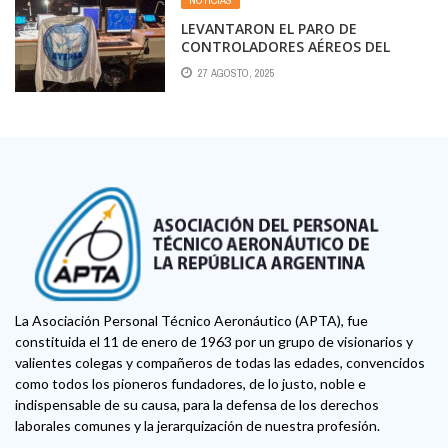
NOTICIAS
LEVANTARON EL PARO DE
CONTROLADORES AÉREOS DEL
JUEVES Y LA MEDIDA DE FUERZA
27 AGOSTO, 2025
CONTINUARÁ EL SÁBADO
La Asociación Personal Técnico Aeronáutico (APTA), fue
constituida el 11 de enero de 1963 por un grupo de visionarios y
valientes colegas y compañeros de todas las edades, convencidos
como todos los pioneros fundadores, de lo justo, noble e
indispensable de su causa, para la defensa de los derechos
laborales comunes y la jerarquización de nuestra profesión.