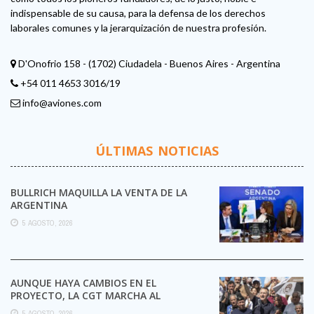
indispensable de su causa, para la defensa de los derechos
laborales comunes y la jerarquización de nuestra profesión.
D'Onofrio 158 - (1702) Ciudadela - Buenos Aires - Argentina
+54 011 4653 3016/19
info@aviones.com
ÚLTIMAS NOTICIAS
BULLRICH MAQUILLA LA VENTA DE LA
ARGENTINA
5 AGOSTO, 2026
AUNQUE HAYA CAMBIOS EN EL
PROYECTO, LA CGT MARCHA AL
CONGRESO CONTRA LA LEY DE ...
5 AGOSTO, 2026