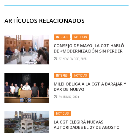
ARTÍCULOS RELACIONADOS
INTERÉS
,
NOTICIAS
CONSEJO DE MAYO: LA CGT HABLÓ
DE «MODERNIZACIÓN SIN PERDER
DERECHOS» Y NEGÓ ACUERDO POR
27 NOVIEMBRE, 2025
LA REFORMA LABORAL
INTERÉS
,
NOTICIAS
MILEI OBLIGA A LA CGT A BARAJAR Y
DAR DE NUEVO
24 JUNIO, 2024
NOTICIAS
LA CGT ELEGIRÁ NUEVAS
AUTORIDADES EL 27 DE AGOSTO