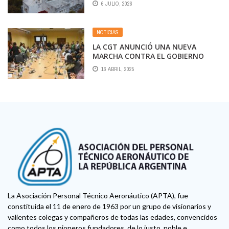
6 JULIO, 2026
NOTICIAS
LA CGT ANUNCIÓ UNA NUEVA
MARCHA CONTRA EL GOBIERNO
PARA EL 30 DE ABRIL
16 ABRIL, 2025
La Asociación Personal Técnico Aeronáutico (APTA), fue
constituida el 11 de enero de 1963 por un grupo de visionarios y
valientes colegas y compañeros de todas las edades, convencidos
como todos los pioneros fundadores, de lo justo, noble e