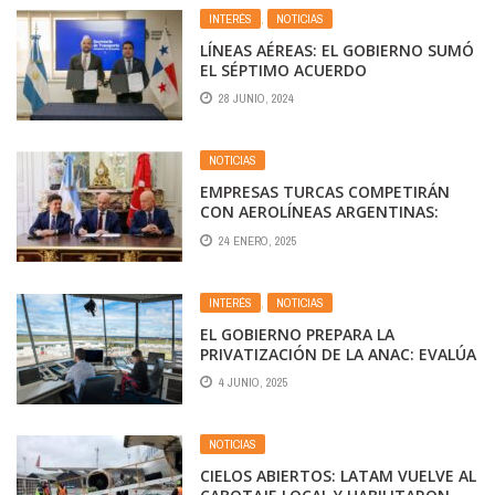
INTERÉS
,
NOTICIAS
LÍNEAS AÉREAS: EL GOBIERNO SUMÓ
EL SÉPTIMO ACUERDO
INTERNACIONAL PARA LA
28 JUNIO, 2024
LIBERACIÓN DE VUELOS
NOTICIAS
EMPRESAS TURCAS COMPETIRÁN
CON AEROLÍNEAS ARGENTINAS:
NUEVA MEDIDA DEL GOBIERNO
24 ENERO, 2025
INTERÉS
,
NOTICIAS
EL GOBIERNO PREPARA LA
PRIVATIZACIÓN DE LA ANAC: EVALÚA
REDUCIR 50% EL PERSONAL Y
4 JUNIO, 2025
DESAFÍA A LOS GREMIOS
NOTICIAS
CIELOS ABIERTOS: LATAM VUELVE AL