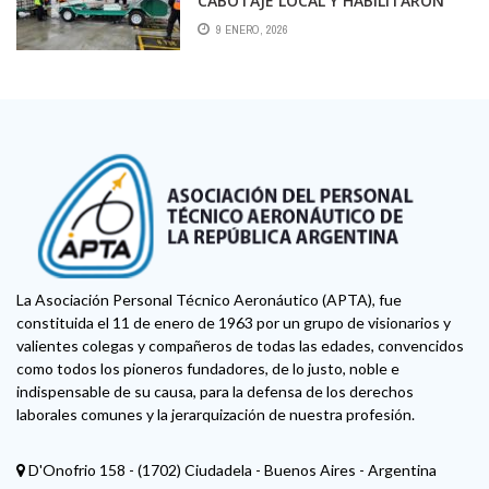
CABOTAJE LOCAL Y HABILITARON
OTRA EMPRESA DE RAMPAS
9 ENERO, 2026
La Asociación Personal Técnico Aeronáutico (APTA), fue
constituida el 11 de enero de 1963 por un grupo de visionarios y
valientes colegas y compañeros de todas las edades, convencidos
como todos los pioneros fundadores, de lo justo, noble e
indispensable de su causa, para la defensa de los derechos
laborales comunes y la jerarquización de nuestra profesión.
D'Onofrio 158 - (1702) Ciudadela - Buenos Aires - Argentina