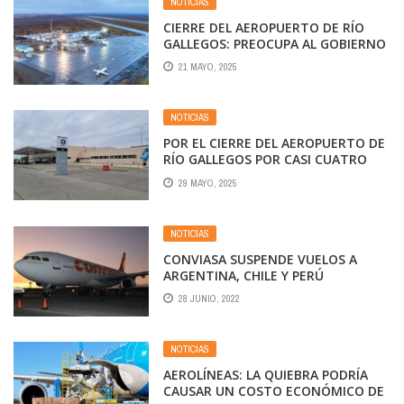
NOTICIAS
CIERRE DEL AEROPUERTO DE RÍO
GALLEGOS: PREOCUPA AL GOBIERNO
DE SANTA CRUZ LOS VUELOS
21 MAYO, 2025
SANITARIOS Y LLEGADA DE INSUMOS
ONCOLÓGICOS
NOTICIAS
POR EL CIERRE DEL AEROPUERTO DE
RÍO GALLEGOS POR CASI CUATRO
MESES, PROPONEN TRASLADAR
29 MAYO, 2025
VUELOS A SAN JULIÁN
NOTICIAS
CONVIASA SUSPENDE VUELOS A
ARGENTINA, CHILE Y PERÚ
28 JUNIO, 2022
NOTICIAS
AEROLÍNEAS: LA QUIEBRA PODRÍA
CAUSAR UN COSTO ECONÓMICO DE