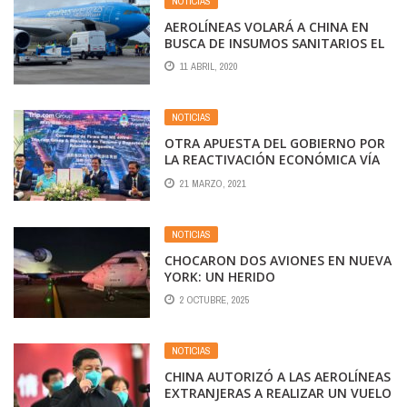
NOTICIAS
AEROLÍNEAS VOLARÁ A CHINA EN
BUSCA DE INSUMOS SANITARIOS EL
15 DE ABRIL
11 ABRIL, 2020
NOTICIAS
OTRA APUESTA DEL GOBIERNO POR
LA REACTIVACIÓN ECONÓMICA VÍA
CHINA
21 MARZO, 2021
NOTICIAS
CHOCARON DOS AVIONES EN NUEVA
YORK: UN HERIDO
2 OCTUBRE, 2025
NOTICIAS
CHINA AUTORIZÓ A LAS AEROLÍNEAS
EXTRANJERAS A REALIZAR UN VUELO