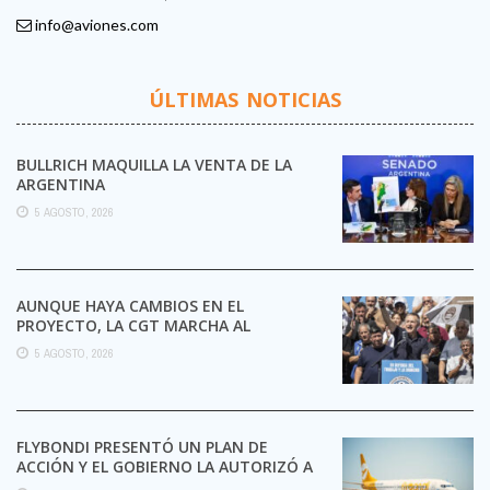
info@aviones.com
ÚLTIMAS NOTICIAS
BULLRICH MAQUILLA LA VENTA DE LA
ARGENTINA
5 AGOSTO, 2026
AUNQUE HAYA CAMBIOS EN EL
PROYECTO, LA CGT MARCHA AL
CONGRESO CONTRA LA LEY DE ...
5 AGOSTO, 2026
FLYBONDI PRESENTÓ UN PLAN DE
ACCIÓN Y EL GOBIERNO LA AUTORIZÓ A
SEGUIR OPERANDO