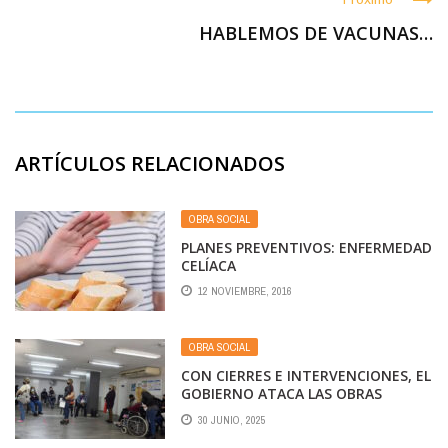
HABLEMOS DE VACUNAS…
ARTÍCULOS RELACIONADOS
OBRA SOCIAL
PLANES PREVENTIVOS: ENFERMEDAD
CELÍACA
12 NOVIEMBRE, 2016
OBRA SOCIAL
CON CIERRES E INTERVENCIONES, EL
GOBIERNO ATACA LAS OBRAS
SOCIALES SINDICALES Y SU MODELO
30 JUNIO, 2025
SOLIDARIO