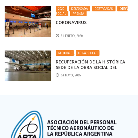
2020
,
DESTACADA
,
DESTACADAS
,
OBRA
SOCIAL
,
PRENSA
CORONAVIRUS
31 ENERO, 2020
NOTICIAS
,
OBRA SOCIAL
RECUPERACIÓN DE LA HISTÓRICA
SEDE DE LA OBRA SOCIAL DEL
PERSONAL TÉCNICO AERONÁUTICO
14 MAYO, 2015
EN EZEIZA