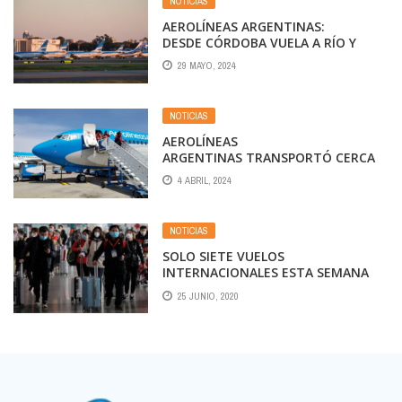
NOTICIAS
AEROLÍNEAS ARGENTINAS:
DESDE CÓRDOBA VUELA A RÍO Y
PUNTA CANA
29 MAYO, 2024
NOTICIAS
AEROLÍNEAS
ARGENTINAS TRANSPORTÓ CERCA
DE 300.000 PASAJEROS EN SEMANA
4 ABRIL, 2024
SANTA, UN 44% MÁS QUE EN 2023
NOTICIAS
SOLO SIETE VUELOS
INTERNACIONALES ESTA SEMANA
DESDE EZEIZA
25 JUNIO, 2020