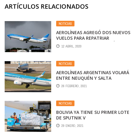
ARTÍCULOS RELACIONADOS
NOTICIAS
AEROLÍNEAS AGREGÓ DOS NUEVOS
VUELOS PARA REPATRIAR
ARGENTINOS DESDE CANCÚN Y
12 ABRIL, 2020
PUNTA CANA
NOTICIAS
AEROLÍNEAS ARGENTINAS VOLARÁ
ENTRE NEUQUÉN Y SALTA
26 FEBRERO, 2021
NOTICIAS
BOLIVIA YA TIENE SU PRIMER LOTE
DE SPUTNIK V
29 ENERO, 2021