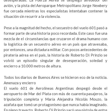
desesperadas. La Fuerza Aérea se desplegó alrededor del
avión, y la pista del Aeroparque Metropolitano Jorge Newbery
fue cercada mientras los especialistas intentaban contener la
situación sin recurrir a la violencia.
Pese a la magnitud del hecho, el secuestro del vuelo 601 pasó a
formar parte de una historia poco recordada. Este caso fue una
mezcla de el circunstancias que cruzaron el drama humano con
la logística de un secuestro aéreo en un país que atravesaba,
por entonces, una dictadura militar. Con pocos antecedentes de
piratería aérea en el país, la historia de Roberto Di Prinzio se
volvió un episodio singular de desesperación, soledad y
encierro a 10.000 metros de altura.
Todos los diarios de Buenos Aires se hicieron eco de la noticia.
Amenaza y encierro
El vuelo 601 de Aerolíneas Argentinas despegó desde el
aeropuerto de Mar del Plata con más de cuarenta pasajeros, la
tripulación completa y María Alejandra Nicolás Mouzo, la
azafata que tomó un protagonismo que nunca había imaginado.
En pleno trayecto, Roberto Di Prinzio sacó una pistola de entre