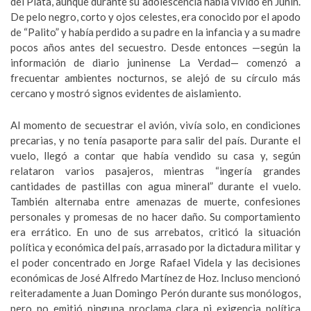
del Plata, aunque durante su adolescencia había vivido en Junín.
De pelo negro, corto y ojos celestes, era conocido por el apodo
de “Palito” y había perdido a su padre en la infancia y a su madre
pocos años antes del secuestro. Desde entonces —según la
información de diario juninense La Verdad— comenzó a
frecuentar ambientes nocturnos, se alejó de su círculo más
cercano y mostró signos evidentes de aislamiento.
Al momento de secuestrar el avión, vivía solo, en condiciones
precarias, y no tenía pasaporte para salir del país. Durante el
vuelo, llegó a contar que había vendido su casa y, según
relataron varios pasajeros, mientras “ingería grandes
cantidades de pastillas con agua mineral” durante el vuelo.
También alternaba entre amenazas de muerte, confesiones
personales y promesas de no hacer daño. Su comportamiento
era errático. En uno de sus arrebatos, criticó la situación
política y económica del país, arrasado por la dictadura militar y
el poder concentrado en Jorge Rafael Videla y las decisiones
económicas de José Alfredo Martínez de Hoz. Incluso mencionó
reiteradamente a Juan Domingo Perón durante sus monólogos,
pero no emitió ninguna proclama clara ni exigencia política