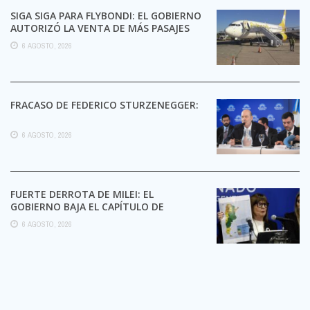
SIGA SIGA PARA FLYBONDI: EL GOBIERNO
AUTORIZÓ LA VENTA DE MÁS PASAJES
6 AGOSTO, 2026
FRACASO DE FEDERICO STURZENEGGER:
6 AGOSTO, 2026
FUERTE DERROTA DE MILEI: EL
GOBIERNO BAJA EL CAPÍTULO DE
EXTRANJERIZACIÓN DE TIERRAS
6 AGOSTO, 2026