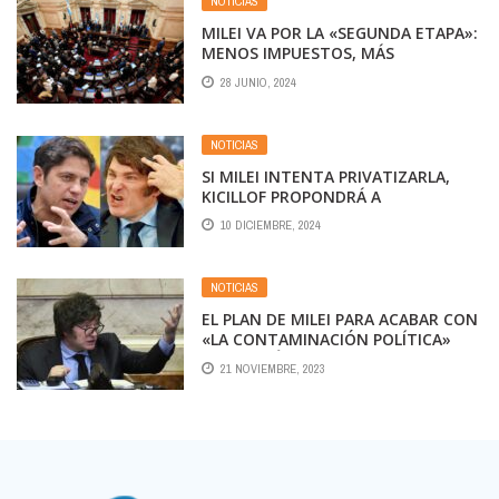
NOTICIAS
MILEI VA POR LA «SEGUNDA ETAPA»:
MENOS IMPUESTOS, MÁS
PRIVATIZACIONES, STURZENEGGER
28 JUNIO, 2024
A PLENO Y OTRA REFORMA ESTATAL
NOTICIAS
SI MILEI INTENTA PRIVATIZARLA,
KICILLOF PROPONDRÁ A
GOBERNADORES E INTENDENTES
10 DICIEMBRE, 2024
QUEDARSE CON AEROLÍNEAS
NOTICIAS
EL PLAN DE MILEI PARA ACABAR CON
«LA CONTAMINACIÓN POLÍTICA»
DE AEROLÍNEAS ARGENTINAS
21 NOVIEMBRE, 2023