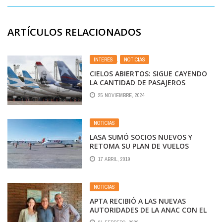
ARTÍCULOS RELACIONADOS
INTERÉS
,
NOTICIAS
CIELOS ABIERTOS: SIGUE CAYENDO
LA CANTIDAD DE PASAJEROS
DOMÉSTICOS CON CRECIMIENTO DE
25 NOVIEMBRE, 2024
LOS INTERNACIONALES. INFORME
OCTUBRE 2024 CONTRA OCTUBRE
2023
NOTICIAS
LASA SUMÓ SOCIOS NUEVOS Y
RETOMA SU PLAN DE VUELOS
17 ABRIL, 2019
NOTICIAS
APTA RECIBIÓ A LAS NUEVAS
AUTORIDADES DE LA ANAC CON EL
OBJETIVO DE MEJORAR EL ACCIONAR