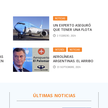
NOTICIAS
UN EXPERTO ASEGURÓ
QUE TENER UNA FLOTA
DE CARGA PODRÍA SER
2 FEBRERO, 2024
EAS
UNA SOLUCIÓN AL
PROBLEMA
DE AEROLÍNEAS
INTERÉS
,
NOTICIAS
DE
ARGENTINAS
AS
AEROLÍNEAS
EN
ARGENTINAS: EL ARRIBO
47
DE LA COMUNIDAD DE
23 SEPTIEMBRE, 2024
NEGOCIOS
ÚLTIMAS NOTICIAS