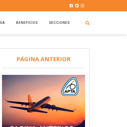
SA
BENEFICIOS
SECCIONES
O.S.P.T.A
NOTICIAS
COMISIÓN
HISTORIAS DE LUCHA
PÁGINA ANTERIOR
027
CAPACITACIÓN
PRENSA
DOCUMENTOS
SEGURIDAD AÉREA
SEGURO DE SEPELIOS
TURISMO Y RECREACIÓN
VIDEOS