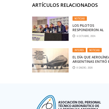
ARTÍCULOS RELACIONADOS
NOTICIAS
LOS PILOTOS
RESPONDIERON AL
DECRETO PARA
4 OCTUBRE, 2024
PRIVATIZAR AEROLÍN
ARGENTINAS:
«PROFUNDO
INTERÉS
,
NOTICIAS
DESCONOCIMIENTO 
LA AVIACIÓN»
EL DÍA QUE AEROLÍNE
ARGENTINAS ENTRÓ 
LA ERA DEL BOEING 7
8 ENERO, 2026