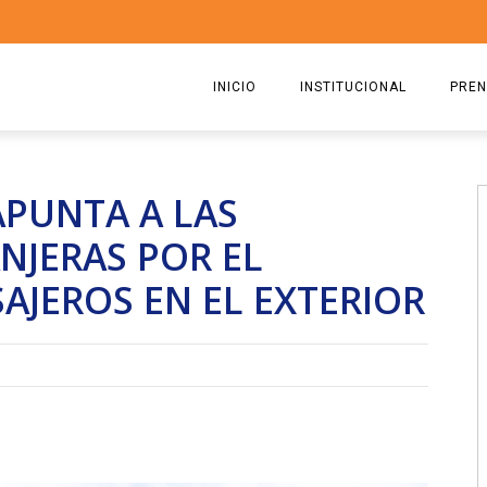
INICIO
INSTITUCIONAL
PREN
QUIENES SOMOS
2026
APUNTA A LAS
ESTATUTO
2025
NJERAS POR EL
COMISIÓN DIRECTIVA 2023-2
2024
JEROS EN EL EXTERIOR
RICARDO CIRIELLI
2023
2022
2021
2020
2019