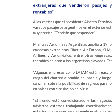
extranjeras que vendieron pasajes 
rentables”.
A las críticas que el presidente Alberto Fernánd
varados pasajeros argentinos en el exterior este
muy precisa: “Tendrán que responder”.
Mientras Aerolíneas Argentinas amplía a 19 los
empresas extranjeras. “Iberia, Air Europa, KLM, 
Airlines y Aeroméxico, entre otras empresas
rentables dejaron a los argentinos clavados. Ten
“Algunas empresas como LATAM están reaccion
cargo del charteo a cambio del pasaje y luego 
canciller sobre la posibilidad de regreso para 
en países con circulación del virus.
“El mundo está convulsionado y las negocia
ministros estamos trabajando coordinadament
exterior que tengan pasajes vuelvan al país», a