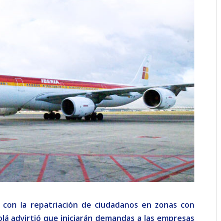
2018
2017
2016
2015
2014
2013
2012
2011
2010
2009
 con la repatriación de ciudadanos en zonas con
e Solá advirtió que iniciarán demandas a las empresas