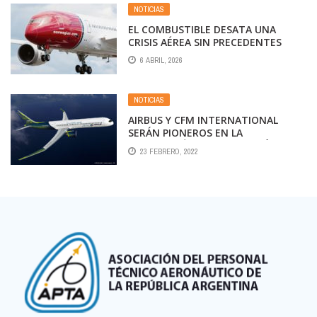
NOTICIAS
EL COMBUSTIBLE DESATA UNA
CRISIS AÉREA SIN PRECEDENTES
6 ABRIL, 2026
NOTICIAS
AIRBUS Y CFM INTERNATIONAL
SERÁN PIONEROS EN LA
TECNOLOGÍA DE COMBUSTIÓN DE
23 FEBRERO, 2022
HIDRÓGENO