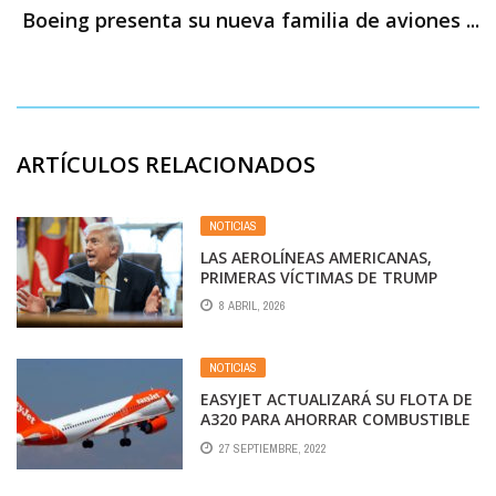
Boeing presenta su nueva familia de aviones ...
ARTÍCULOS RELACIONADOS
NOTICIAS
LAS AEROLÍNEAS AMERICANAS,
PRIMERAS VÍCTIMAS DE TRUMP
8 ABRIL, 2026
NOTICIAS
EASYJET ACTUALIZARÁ SU FLOTA DE
A320 PARA AHORRAR COMBUSTIBLE
EN LOS DESCENSOS Y REDUCIR EL
27 SEPTIEMBRE, 2022
RUIDO