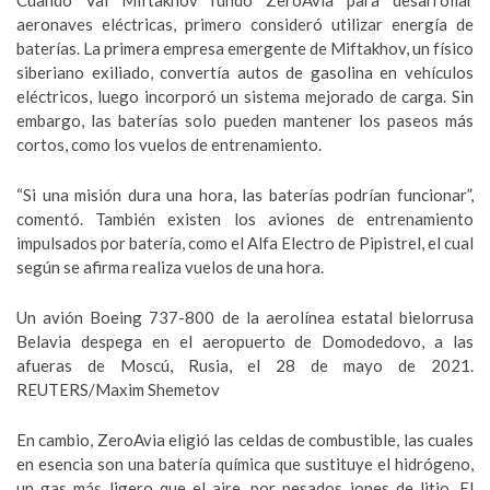
Cuando Val Miftakhov fundó ZeroAvia para desarrollar
aeronaves eléctricas, primero consideró utilizar energía de
baterías. La primera empresa emergente de Miftakhov, un físico
siberiano exiliado, convertía autos de gasolina en vehículos
eléctricos, luego incorporó un sistema mejorado de carga. Sin
embargo, las baterías solo pueden mantener los paseos más
cortos, como los vuelos de entrenamiento.
“Si una misión dura una hora, las baterías podrían funcionar”,
comentó. También existen los aviones de entrenamiento
impulsados por batería, como el Alfa Electro de Pipistrel, el cual
según se afirma realiza vuelos de una hora.
Un avión Boeing 737-800 de la aerolínea estatal bielorrusa
Belavia despega en el aeropuerto de Domodedovo, a las
afueras de Moscú, Rusia, el 28 de mayo de 2021.
REUTERS/Maxim Shemetov
En cambio, ZeroAvia eligió las celdas de combustible, las cuales
en esencia son una batería química que sustituye el hidrógeno,
un gas más ligero que el aire, por pesados iones de litio. El