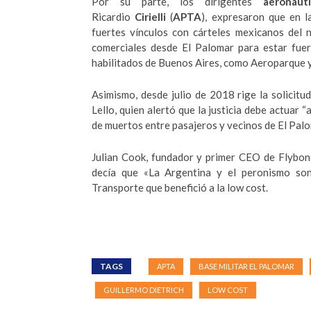
Por su parte, los dirigentes
aeronáut
Ricardio
Cirielli
(
APTA
), expresaron que en l
fuertes vínculos con cárteles mexicanos del na
comerciales desde El Palomar para estar fuer
habilitados de Buenos Aires, como Aeroparque y
Asimismo, desde julio de 2018 rige la solicitud
Lello, quien alertó que la justicia debe actuar
de muertos entre pasajeros y vecinos de El Palo
Julian Cook, fundador y primer CEO de Flybond
decía que «La Argentina y el peronismo son 
Transporte que benefició a la low cost.
TAGS
APTA
BASE MILITAR EL PALOMAR
GUILLERMO DIETRICH
LOW COST