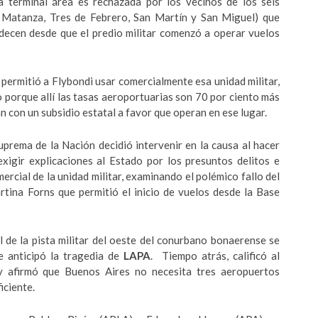
a terminal área es rechazada por los vecinos de los seis
 Matanza, Tres de Febrero, San Martín y San Miguel) que
decen desde que el predio militar comenzó a operar vuelos
permitió a Flybondi usar comercialmente esa unidad militar,
io porque allí las tasas aeroportuarias son 70 por ciento más
n con un subsidio estatal a favor que operan en ese lugar.
uprema de la Nación decidió intervenir en la causa al hacer
xigir explicaciones al Estado por los presuntos delitos e
ercial de la unidad militar, examinando el polémico fallo del
tina Forns que permitió el inicio de vuelos desde la Base
 de la pista militar del oeste del conurbano bonaerense se
e anticipó la tragedia de
LAPA
. Tiempo atrás, calificó al
y afirmó que Buenos Aires no necesita tres aeropuertos
iciente.