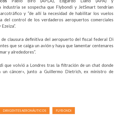
icos
Pablo Biró (APLA), Edgardo Llano (APA) y
a industria se sospecha que Flybondi y JetSmart tendrían
rcotráfico y “de allí la necesidad de habilitar los vuelos
a del control de los verdaderos aeropuertos comerciales
 Ezeiza”.
 de clausura definitiva del aeropuerto del fiscal federal Di
 “antes que se caiga un avión y haya que lamentar centenares
mar y alrededores”.
i que volvió a Londres tras la filtración de un chat donde
un cáncer», junto a Guillermo Dietrich, ex ministro de
DIRIGENTES AERONÁUTICOS
FLYBONDI