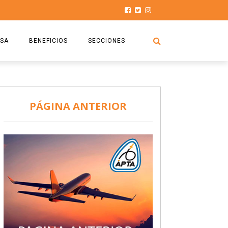
SA
BENEFICIOS
SECCIONES
O.S.P.T.A
NOTICIAS
COMISIÓN
HISTORIAS DE LUCHA
PÁGINA ANTERIOR
027
CAPACITACIÓN
PRENSA
DOCUMENTOS
SEGURIDAD AÉREA
SEGURO DE SEPELIOS
TURISMO Y RECREACIÓN
VIDEOS