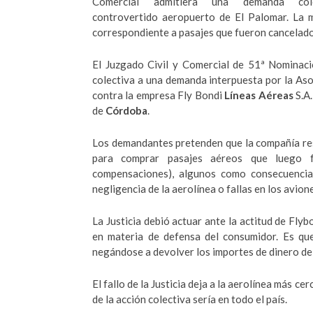
Comercial admitiera una demanda co
controvertido aeropuerto de El Palomar. La m
correspondiente a pasajes que fueron cancelado
El Juzgado Civil y Comercial de 51ª Nominac
colectiva a una demanda interpuesta por la Aso
contra la empresa Fly Bondi
Líneas Aéreas
S.A.
de
Córdoba
.
Los demandantes pretenden que la compañía rest
para comprar pasajes aéreos que luego f
compensaciones), algunos como consecuenci
negligencia de la aerolínea o fallas en los avion
La Justicia debió actuar ante la actitud de Fly
en materia de defensa del consumidor. Es que
negándose a devolver los importes de dinero de 
El fallo de la Justicia deja a la aerolínea más c
de la acción colectiva sería en todo el país.