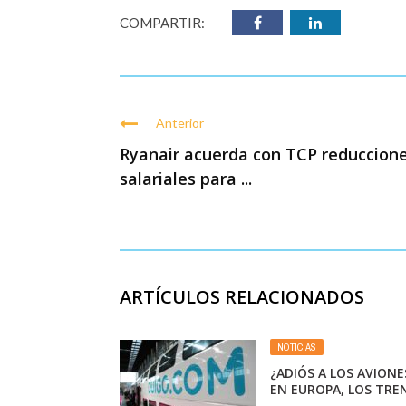
COMPARTIR:
Anterior
Ryanair acuerda con TCP reduccion
salariales para ...
ARTÍCULOS RELACIONADOS
NOTICIAS
¿ADIÓS A LOS AVIONE
EN EUROPA, LOS TRE
VAN POR LA REVANC