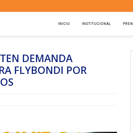
INICIO
INSTITUCIONAL
PREN
QUIENES SOMOS
2026
ITEN DEMANDA
ESTATUTO
2025
RA FLYBONDI POR
COMISIÓN DIRECTIVA 2023-2
2024
DOS
RICARDO CIRIELLI
2023
2022
2021
2020
2019