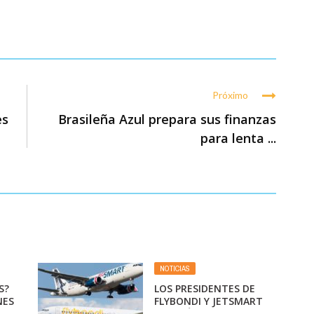
Próximo
es
Brasileña Azul prepara sus finanzas
para lenta ...
NOTICIAS
S?
LOS PRESIDENTES DE
NES
FLYBONDI Y JETSMART
HA
TAMBIÉN RECIBEN