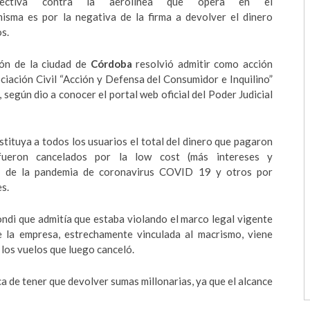
lectiva contra la aerolínea que opera en el
isma es por la negativa de la firma a devolver el dinero
s.
ión de la ciudad de
Córdoba
resolvió admitir como acción
ciación Civil “Acción y Defensa del Consumidor e Inquilino”
, según dio a conocer el portal web oficial del Poder Judicial
ituya a todos los usuarios el total del dinero que pagaron
ueron cancelados por la low cost (más intereses y
a de la pandemia de coronavirus COVID 19 y otros por
es.
bondi que admitía que estaba violando el marco legal vigente
 la empresa, estrechamente vinculada al macrismo, viene
los vuelos que luego canceló.
erca de tener que devolver sumas millonarias, ya que el alcance