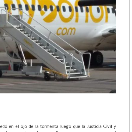
2018
2017
2016
2015
2014
2013
2012
2011
2010
2009
dó en el ojo de la tormenta luego que la Justicia Civil y