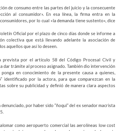
ción de consumo entre las partes del juicio y la consecuente
cción al consumidor». En esa línea, la firma entra en la
onsumidores, por lo cual «la demanda tiene sustento», dice
oletín Oficial por el plazo de cinco días donde se informe a
ión colectiva que está llevando adelante la asociación de
dos aquellos que así lo deseen.
ia prevista por el artículo 58 del Código Procesal Civil y
a dar trámite al proceso asignado. También dio intervención
e ponga en conocimiento de la presente causa a quienes,
o” identificado por la actora, para que comparezcan en la
tas sobre su publicidad y definió de manera clara aspectos
á denunciado, por haber sido “ñoqui” del ex senador macrista
5.
l Palomar como aeropuerto comercial las aerolíneas low cost