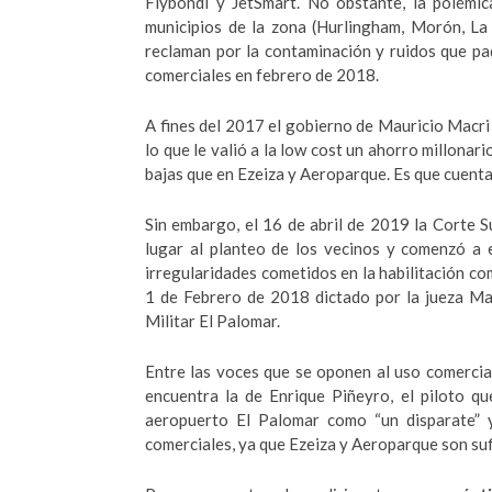
Flybondi y JetSmart. No obstante, la polémic
municipios de la zona (Hurlingham, Morón, La
reclaman por la contaminación y ruidos que pa
comerciales en febrero de 2018.
A fines del 2017 el gobierno de Mauricio Macri 
lo que le valió a la low cost un ahorro millonar
bajas que en Ezeiza y Aeroparque. Es que cuenta
Sin embargo, el 16 de abril de 2019 la Corte S
lugar al planteo de los vecinos y comenzó a e
irregularidades cometidos en la habilitación com
1 de Febrero de 2018 dictado por la jueza Mar
Militar El Palomar.
Entre las voces que se oponen al uso comercial
encuentra la de Enrique Piñeyro, el piloto qu
aeropuerto El Palomar como “un disparate” 
comerciales, ya que Ezeiza y Aeroparque son suf