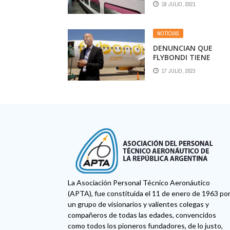
18 JULIO, 2021
NOTICIAS
DENUNCIAN QUE
FLYBONDI TIENE
EMPLEADOS SIN
17 JULIO, 2023
CONVENIO, SIN
CAPACITACIÓN, INCL
AD HONOREM Y PIDE
QUE TRABAJO
CONVOQUE AL
SINDICATO DE
AERONÁUTICOS
La Asociación Personal Técnico Aeronáutico
(APTA), fue constituida el 11 de enero de 1963 po
un grupo de visionarios y valientes colegas y
compañeros de todas las edades, convencidos
como todos los pioneros fundadores, de lo justo,