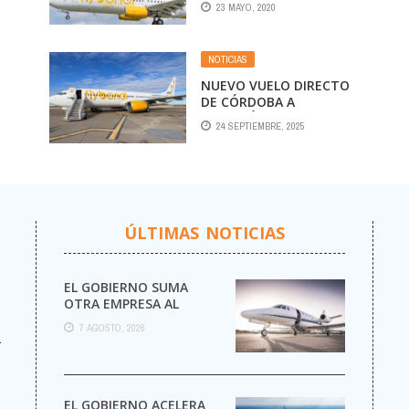
23 MAYO, 2020
SUBSIDIO
NOTICIAS
NUEVO VUELO DIRECTO
DE CÓRDOBA A
ASUNCIÓN
24 SEPTIEMBRE, 2025
USO
N
ÚLTIMAS NOTICIAS
EL GOBIERNO SUMA
OTRA EMPRESA AL
NEGOCIO DE LOS VUELOS
7 AGOSTO, 2026
PRIVADOS
r
EL GOBIERNO ACELERA