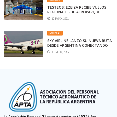
TESTEOS: EZEIZA RECIBE VUELOS
REGIONALES DE AEROPARQUE
20 MAYO, 2021
NOTICIAS
SKY AIRLINE LANZO SU NUEVA RUTA
DESDE ARGENTINA CONECTANDO
BUENOS AIRES CON SALVADOR DE
8 ENERO, 2025
BAHÍA EN BRASIL.
La Asociación Personal Técnico Aeronáutico (APTA), fue