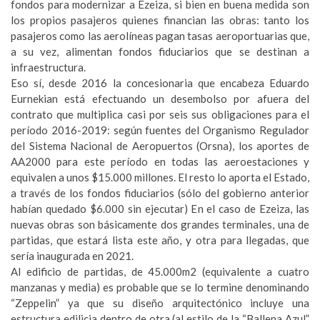
fondos para modernizar a Ezeiza, si bien en buena medida son
los propios pasajeros quienes financian las obras: tanto los
pasajeros como las aerolíneas pagan tasas aeroportuarias que,
a su vez, alimentan fondos fiduciarios que se destinan a
infraestructura.
Eso sí, desde 2016 la concesionaria que encabeza Eduardo
Eurnekian está efectuando un desembolso por afuera del
contrato que multiplica casi por seis sus obligaciones para el
período 2016-2019: según fuentes del Organismo Regulador
del Sistema Nacional de Aeropuertos (Orsna), los aportes de
AA2000 para este período en todas las aeroestaciones y
equivalen a unos $15.000 millones. El resto lo aporta el Estado,
a través de los fondos fiduciarios (sólo del gobierno anterior
habían quedado $6.000 sin ejecutar) En el caso de Ezeiza, las
nuevas obras son básicamente dos grandes terminales, una de
partidas, que estará lista este año, y otra para llegadas, que
sería inaugurada en 2021.
Al edificio de partidas, de 45.000m2 (equivalente a cuatro
manzanas y media) es probable que se lo termine denominando
“Zeppelin” ya que su diseño arquitectónico incluye una
estructura edilicia dentro de otra (al estilo de la “Ballena Azul”