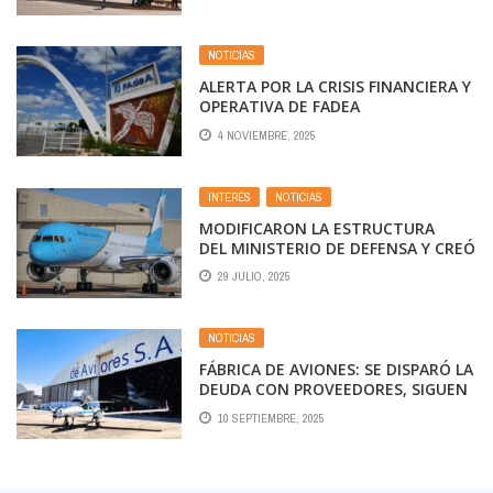
2024
NOTICIAS
ALERTA POR LA CRISIS FINANCIERA Y
OPERATIVA DE FADEA
4 NOVIEMBRE, 2025
INTERÉS
,
NOTICIAS
MODIFICARON LA ESTRUCTURA
DEL MINISTERIO DE DEFENSA Y CREÓ
UNA DIRECCIÓN PARA LA FLOTA
29 JULIO, 2025
AÉREA PRESIDENCIAL
NOTICIAS
FÁBRICA DE AVIONES: SE DISPARÓ LA
DEUDA CON PROVEEDORES, SIGUEN
LAS SUSPENSIONES Y PELIGRAN 800
10 SEPTIEMBRE, 2025
EMPLEOS