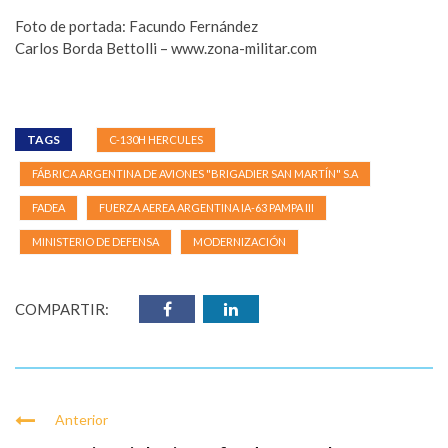
Foto de portada: Facundo Fernández
Carlos Borda Bettolli – www.zona-militar.com
TAGS
C-130H HERCULES
FÁBRICA ARGENTINA DE AVIONES "BRIGADIER SAN MARTÍN" S.A
FADEA
FUERZA AEREA ARGENTINA IA-63 PAMPA III
MINISTERIO DE DEFENSA
MODERNIZACIÓN
COMPARTIR:
Anterior