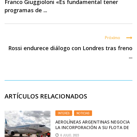
Franco Giuggioloni «Es fundamental tener
programas de ...
Próximo
Rossi endurece diálogo con Londres tras freno
...
ARTÍCULOS RELACIONADOS
INTERÉS
,
NOTICIAS
AEROLÍNEAS ARGENTINAS NEGOCIA
LA INCORPORACIÓN A SU FLOTA DE
UN TERCER AVIÓN CARGUERO PARA
6 JULIO, 2023