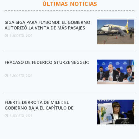
ÚLTIMAS NOTICIAS
SIGA SIGA PARA FLYBONDI: EL GOBIERNO
AUTORIZÓ LA VENTA DE MÁS PASAJES
6 AGOSTO, 2026
FRACASO DE FEDERICO STURZENEGGER:
6 AGOSTO, 2026
FUERTE DERROTA DE MILEI: EL
GOBIERNO BAJA EL CAPÍTULO DE
EXTRANJERIZACIÓN DE TIERRAS
6 AGOSTO, 2026