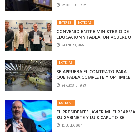
ARGENTINAS
22 OCTUBRE, 2021
INTERÉS
,
NOTICIAS
CONVENIO ENTRE MINISTERIO DE
EDUCACIÓN Y FADEA: UN ACUERDO
QUE MEJORA A LA EDUCACIÓN
24 ENERO, 2025
TÉCNICA
NOTICIAS
SE APRUEBA EL CONTRATO PARA
QUE FADEA COMPLETE Y OPTIMICE
LA FLOTA DE IA-63 PAMPA DE LA
24 AGOSTO, 2023
FUERZA AÉREA ARGENTINA
NOTICIAS
EL PRESIDENTE JAVIER MILEI REARMA
SU GABINETE Y LUIS CAPUTO SE
QUEDA CON EL CONTROL DE LAS
11 JULIO, 2024
PRIVATIZACIONES