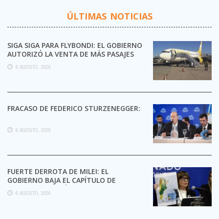
ÚLTIMAS NOTICIAS
SIGA SIGA PARA FLYBONDI: EL GOBIERNO
AUTORIZÓ LA VENTA DE MÁS PASAJES
6 AGOSTO, 2026
FRACASO DE FEDERICO STURZENEGGER:
6 AGOSTO, 2026
FUERTE DERROTA DE MILEI: EL
GOBIERNO BAJA EL CAPÍTULO DE
EXTRANJERIZACIÓN DE TIERRAS
6 AGOSTO, 2026