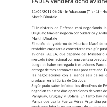
FADEA venderá ocho avione
11/02/2019 06:28 – Infobae.com (Tier 1) – 
Martín Dinatale
El Ministerio de Defensa está negociando la
Uruguay; también negocia con Sudafrica y Arabi
Martín Dinatale
El sueño del gobierno de Mauricio Macri de e
rentables empezará a concretarse en algún punto
aviones FADEA, que depende del Ministerio 
mercado internacional con una venta proyectada
Luego de haber entregado tres aviones Pampa 
entrega de tres aeronaves más para este año, F
las negociaciones con al menos seis países q
producen en la fábrica de Córdoba.
Según pudo saber Infobae, los directivos de 
negocian en estos días operaciones de venta de
Paraguay, Uruguay y Bolivia. En tanto hay ne
Pampa que usa la Fuerza Aérea Argentina par
mostraron interés en esa compra de aviones mo