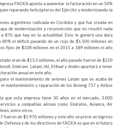
a empresa FADEA apunta a aumentar la facturación en un 50%
iguen reparando helicópteros del Ejército y modernizando la
aviones argentinos radicada en Córdoba y que fue creada en
tapa de modernización y reconversión que no resultó nada
a 870 que hay en la actualidad. Esto le generó una dura
n 80% el déficit pasando de un rojo de $1.500 millones en
os fijos de $338 millones en el 2015 a 189 millones el año
Estado eran de $13,5 millones, el año pasado fueron de $220
bondi, Embraer, Latam, IAI, Etihad y Andes apuntará a tener
cturación anual en este año.
 para el mantenimiento de aviones Latam que se acaba de
 el mantenimiento y reparación de los Boieng 737 y Airbus
nta que esta empresa tiene 30 años en el mercado, 3.000
ervicios a compañías aéreas como Emirates, Avianca, Air
ines, entre otros.
7 fueron de $1.970 millones y este año se prevé un ingreso
 de Defensa y de los directivos de FADEA es que en el futuro