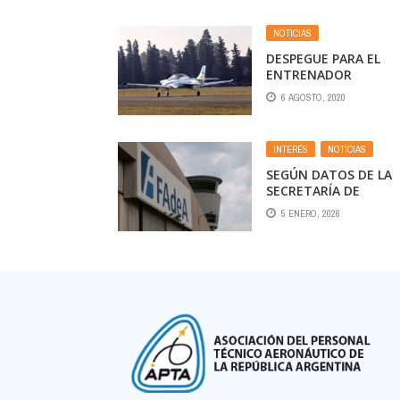
NOTICIAS
DESPEGUE PARA EL
ENTRENADOR
6 AGOSTO, 2020
INTERÉS
,
NOTICIAS
SEGÚN DATOS DE LA
SECRETARÍA DE
HACIENDA, AL FINALI
5 ENERO, 2026
EL 3º TRIMESTRE, TR
DE CUATRO EMPRESA
ESTATALES DEL SECT
AÉREO MUESTRAN
NÚMEROS POSITIVOS