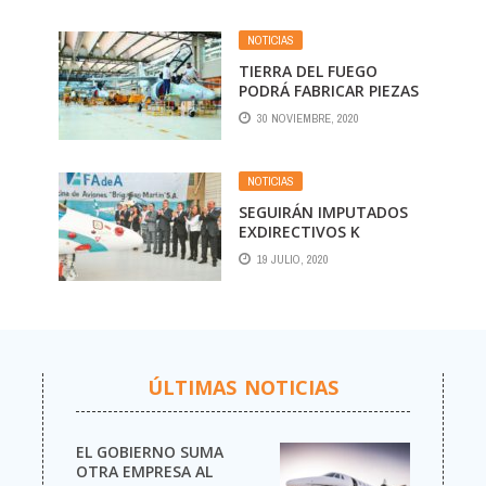
NOTICIAS
TIERRA DEL FUEGO
PODRÁ FABRICAR PIEZAS
DE AVIONES
30 NOVIEMBRE, 2020
NOTICIAS
SEGUIRÁN IMPUTADOS
EXDIRECTIVOS K
ZAR
DE FADEA POR
19 JULIO, 2020
ES
ADMINISTRACIÓN
S
FRAUDULENTA
OR
ÚLTIMAS NOTICIAS
EL GOBIERNO SUMA
OTRA EMPRESA AL