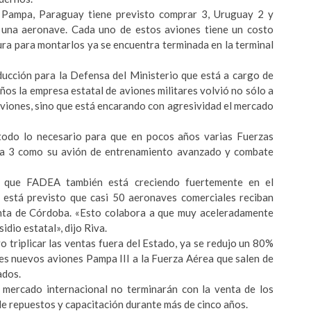
 Pampa, Paraguay tiene previsto comprar 3, Uruguay 2 y
r una aeronave. Cada uno de estos aviones tiene un costo
ura para montarlos ya se encuentra terminada en la terminal
oducción para la Defensa del Ministerio que está a cargo de
s la empresa estatal de aviones militares volvió no sólo a
aviones, sino que está encarando con agresividad el mercado
todo lo necesario para que en pocos años varias Fuerzas
pa 3 como su avión de entrenamiento avanzado y combate
lo que FADEA también está creciendo fuertemente en el
a está previsto que casi 50 aeronaves comerciales reciban
lanta de Córdoba. «Esto colabora a que muy aceleradamente
dio estatal», dijo Riva.
 triplicar las ventas fuera del Estado, ya se redujo un 80%
res nuevos aviones Pampa III a la Fuerza Aérea que salen de
ados.
mercado internacional no terminarán con la venta de los
de repuestos y capacitación durante más de cinco años.