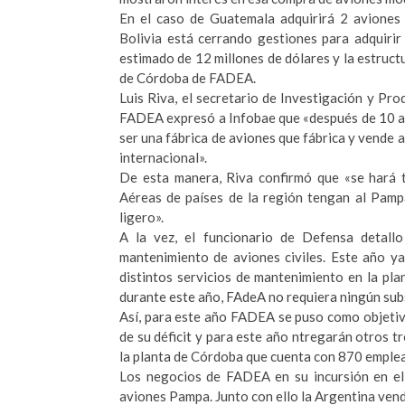
En el caso de Guatemala adquirirá 2 aviones
Bolivia está cerrando gestiones para adquiri
estimado de 12 millones de dólares y la estruct
de Córdoba de FADEA.
Luis Riva, el secretario de Investigación y Pr
FADEA expresó a Infobae que «después de 10 año
ser una fábrica de aviones que fábrica y vende 
internacional».
De esta manera, Riva confirmó que «se hará 
Aéreas de países de la región tengan al Pam
ligero».
A la vez, el funcionario de Defensa detal
mantenimiento de aviones civiles. Este año y
distintos servicios de mantenimiento en la p
durante este año, FAdeA no requiera ningún subsi
Así, para este año FADEA se puso como objetivo
de su déficit y para este año ntregarán otros t
la planta de Córdoba que cuenta con 870 emple
Los negocios de FADEA en su incursión en el 
aviones Pampa. Junto con ello la Argentina ven