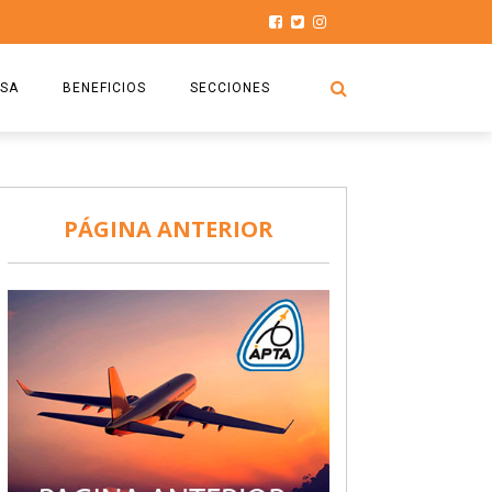
SA
BENEFICIOS
SECCIONES
O.S.P.T.A
NOTICIAS
COMISIÓN
HISTORIAS DE LUCHA
PÁGINA ANTERIOR
027
CAPACITACIÓN
PRENSA
DOCUMENTOS
SEGURIDAD AÉREA
SEGURO DE SEPELIOS
TURISMO Y RECREACIÓN
VIDEOS