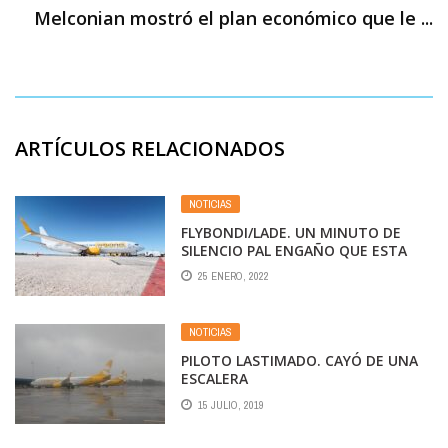
Melconian mostró el plan económico que le ...
ARTÍCULOS RELACIONADOS
NOTICIAS
FLYBONDI/LADE. UN MINUTO DE
SILENCIO PAL ENGAÑO QUE ESTA
MUERTO. NO FUERON LOS
25 ENERO, 2022
CONTAGIOS COVID-19. ¿QUE FUE?
NOTICIAS
PILOTO LASTIMADO. CAYÓ DE UNA
ESCALERA
15 JULIO, 2019