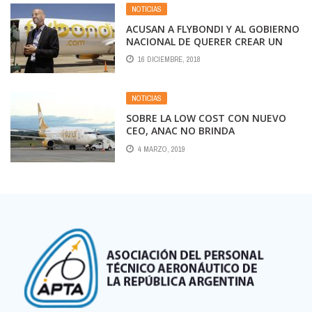
NOTICIAS
ACUSAN A FLYBONDI Y AL GOBIERNO
NACIONAL DE QUERER CREAR UN
SINDICATO AFÍN A LAS LOW COST
16 DICIEMBRE, 2018
NOTICIAS
SOBRE LA LOW COST CON NUEVO
CEO, ANAC NO BRINDA
INFORMACION QUE ES PUBLICA. MAS
4 MARZO, 2019
DEMORAS Y PRIVILEGIOS.