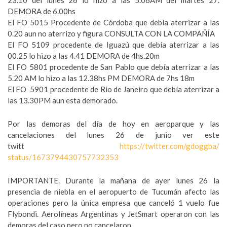
23.10 del lunes 26 lo hizo a las 5.06AM del martes 27.
DEMORA de 6.00hs
El FO 5015 Procedente de Córdoba que debía aterrizar a las
0.20 aun no aterrizo y figura CONSULTA CON LA COMPAÑÍA
El FO 5109 procedente de Iguazú que debía aterrizar a las
00.25 lo hizo a las 4.41 DEMORA de 4hs.20m
El FO 5801 procedente de San Pablo que debía aterrizar a las
5.20 AM lo hizo a las 12.38hs PM DEMORA de 7hs 18m
El FO 5901 procedente de Rio de Janeiro que debía aterrizar a
las 13.30PM aun esta demorado.
Por las demoras del día de hoy en aeroparque y las
cancelaciones del lunes 26 de junio ver este
twitt
https://twitter.com/gdoggba/
status/1673794430757732353
IMPORTANTE. Durante la mañana de ayer lunes 26 la
presencia de niebla en el aeropuerto de Tucumán afecto las
operaciones pero la única empresa que canceló 1 vuelo fue
Flybondi. Aerolíneas Argentinas y JetSmart operaron con las
demoras del caso pero no cancelaron.