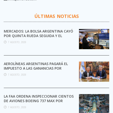
ÚLTIMAS NOTICIAS
MERCADOS: LA BOLSA ARGENTINA CAYÓ
POR QUINTA RUEDA SEGUIDA Y EL
RIESGO PAÍS TOCÓ UN ...
7 AGOSTO, 2026
AEROLÍNEAS ARGENTINAS PAGARÁ EL
IMPUESTO A LAS GANANCIAS POR
PRIMERA VEZ EN SU HISTORIA
7 AGOSTO, 2026
LA FAA ORDENA INSPECCIONAR CIENTOS
DE AVIONES BOEING 737 MAX POR
POSIBLES GRIETAS
7 AGOSTO, 2026