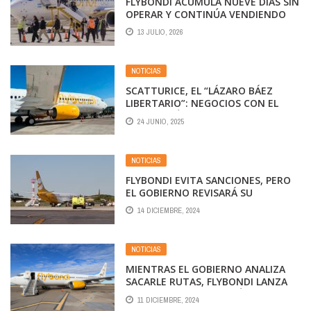
FLYBONDI ACUMULA NUEVE DÍAS SIN
OPERAR Y CONTINÚA VENDIENDO
PASAJES
13 JULIO, 2026
NOTICIAS
SCATTURICE, EL “LÁZARO BÁEZ
LIBERTARIO”: NEGOCIOS CON EL
ESTADO, VÍNCULOS CON TRUMP Y
24 JUNIO, 2025
LA COMPRA DE FLYBONDI
NOTICIAS
FLYBONDI EVITA SANCIONES, PERO
EL GOBIERNO REVISARÁ SU
FUNCIONAMIENTO «DIARIAMENTE»
14 DICIEMBRE, 2024
NOTICIAS
MIENTRAS EL GOBIERNO ANALIZA
SACARLE RUTAS, FLYBONDI LANZA
UN NUEVO VUELO DOMÉSTICO
11 DICIEMBRE, 2024