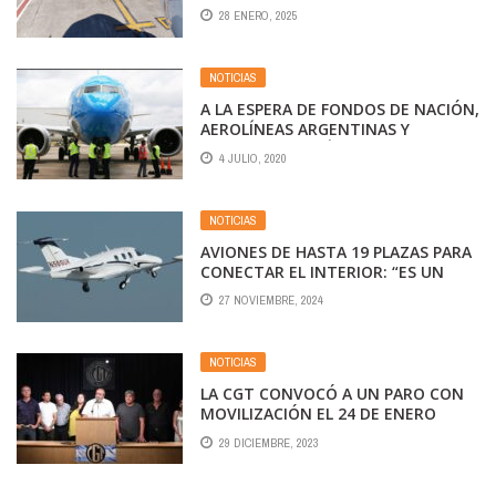
28 ENERO, 2025
NOTICIAS
A LA ESPERA DE FONDOS DE NACIÓN,
AEROLÍNEAS ARGENTINAS Y
AUSTRAL PAGARÁN EL 50% DE LOS
4 JULIO, 2020
SUELDOS DE JUNIO
NOTICIAS
AVIONES DE HASTA 19 PLAZAS PARA
CONECTAR EL INTERIOR: “ES UN
INVENTO QUE NO EXISTE EN ESTA
27 NOVIEMBRE, 2024
PARTE DEL MUNDO”
NOTICIAS
LA CGT CONVOCÓ A UN PARO CON
MOVILIZACIÓN EL 24 DE ENERO
29 DICIEMBRE, 2023