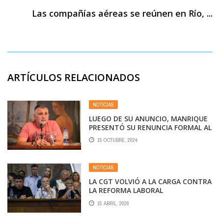
Las compañías aéreas se reúnen en Río, ...
ARTÍCULOS RELACIONADOS
NOTICIAS
LUEGO DE SU ANUNCIO, MANRIQUE
PRESENTÓ SU RENUNCIA FORMAL AL
CARGO DE SECRETARIO GREMIAL DE
15 OCTUBRE, 2024
LA CGT PERO ARGUMENTÓ FALTA DE
TIEMPO
NOTICIAS
LA CGT VOLVIÓ A LA CARGA CONTRA
LA REFORMA LABORAL
15 ABRIL, 2026