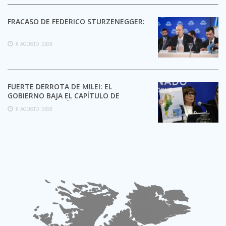
FRACASO DE FEDERICO STURZENEGGER:
6 AGOSTO, 2026
FUERTE DERROTA DE MILEI: EL
GOBIERNO BAJA EL CAPÍTULO DE
EXTRANJERIZACIÓN DE TIERRAS
6 AGOSTO, 2026