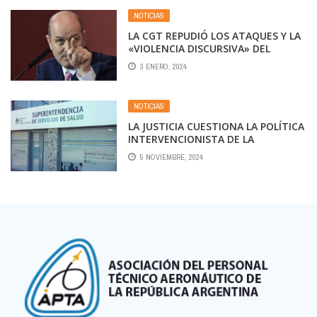
NOTICIAS
LA CGT REPUDIÓ LOS ATAQUES Y LA
«VIOLENCIA DISCURSIVA» DEL
GOBIERNO NACIONAL
3 ENERO, 2024
NOTICIAS
LA JUSTICIA CUESTIONA LA POLÍTICA
INTERVENCIONISTA DE LA
SECRETARIA SALUD CONTRA LAS
5 NOVIEMBRE, 2024
OBRAS SOCIALES SINDICALES Y SE
ESPERA LA REACCIÓN DE LA CGT