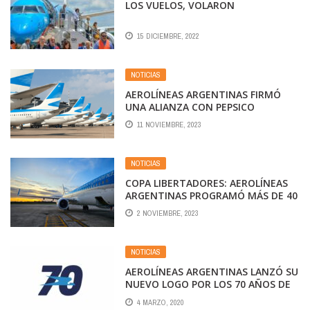
LOS VUELOS, VOLARON
15 DICIEMBRE, 2022
NOTICIAS
AEROLÍNEAS ARGENTINAS FIRMÓ
UNA ALIANZA CON PEPSICO
11 NOVIEMBRE, 2023
NOTICIAS
COPA LIBERTADORES: AEROLÍNEAS
ARGENTINAS PROGRAMÓ MÁS DE 40
VUELOS A RÍO DE JANEIRO PARA
2 NOVIEMBRE, 2023
BOCA VS FLUMINENSE
NOTICIAS
AEROLÍNEAS ARGENTINAS LANZÓ SU
NUEVO LOGO POR LOS 70 AÑOS DE
LA EMPRESA
4 MARZO, 2020