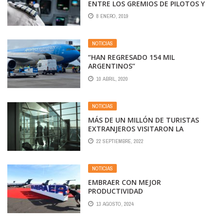
ENTRE LOS GREMIOS DE PILOTOS Y
LA ANAC
8 ENERO, 2019
NOTICIAS
“HAN REGRESADO 154 MIL
ARGENTINOS”
10 ABRIL, 2020
NOTICIAS
MÁS DE UN MILLÓN DE TURISTAS
EXTRANJEROS VISITARON LA
ARGENTINA DURANTE EL INVIERNO
22 SEPTIEMBRE, 2022
Y TRAJERON AL PAÍS USD 850
MILLONES
NOTICIAS
EMBRAER CON MEJOR
PRODUCTIVIDAD
13 AGOSTO, 2024