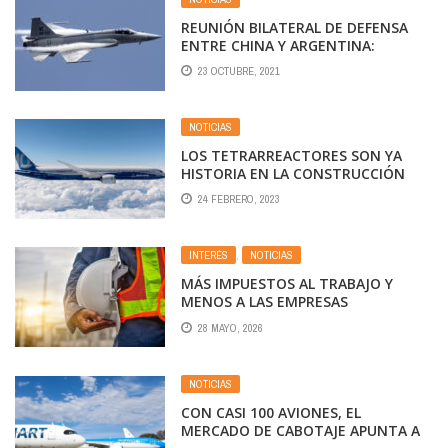
REUNIÓN BILATERAL DE DEFENSA
ENTRE CHINA Y ARGENTINA:
PROYECTOS DE EQUIPAMIENTO
23 OCTUBRE, 2021
NOTICIAS
LOS TETRARREACTORES SON YA
HISTORIA EN LA CONSTRUCCIÓN
AERONÁUTICA
24 FEBRERO, 2023
INTERÉS
,
NOTICIAS
MÁS IMPUESTOS AL TRABAJO Y
MENOS A LAS EMPRESAS
28 MAYO, 2026
NOTICIAS
CON CASI 100 AVIONES, EL
MERCADO DE CABOTAJE APUNTA A