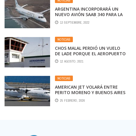
NOTICIAS
ARGENTINA INCORPORARÁ UN
NUEVO AVIÓN SAAB 340 PARA LA
FLOTA DE LA AEROLÍNEA DE LA
13 SEPTIEMBRE, 2022
FUERZA AÉREA
NOTICIAS
CHOS MALAL PERDIÓ UN VUELO
DE LADE PORQUE EL AEROPUERTO
NO ESTÁ EN CONDICIONES
12 AGOSTO, 2021
NOTICIAS
AMERICAN JET VOLARÁ ENTRE
PERITO MORENO Y BUENOS AIRES
(AHORA, PARA TODOS)
25 FEBRERO, 2026