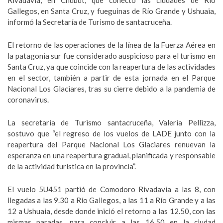
Rivadavia, en Chubut, que conectó las ciudades de Río
Gallegos, en Santa Cruz, y fueguinas de Río Grande y Ushuaia,
informó la Secretaría de Turismo de santacruceña.
El retorno de las operaciones de la línea de la Fuerza Aérea en
la patagonia sur fue considerado auspicioso para el turismo en
Santa Cruz, ya que coincide con la reapertura de las actividades
en el sector, también a partir de esta jornada en el Parque
Nacional Los Glaciares, tras su cierre debido a la pandemia de
coronavirus.
La secretaria de Turismo santacruceña, Valeria Pellizza,
sostuvo que “el regreso de los vuelos de LADE junto con la
reapertura del Parque Nacional Los Glaciares renuevan la
esperanza en una reapertura gradual, planificada y responsable
de la actividad turística en la provincia”.
El vuelo 5U451 partió de Comodoro Rivadavia a las 8, con
llegadas a las 9.30 a Río Gallegos, a las 11 a Río Grande y a las
12 a Ushuaia, desde donde inició el retorno a las 12.50, con las
mismas paradas, para concluir a las 16.50 en la ciudad