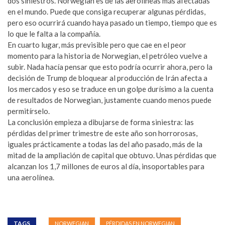
dos siniestros. Norwegian es de las aerolíneas más afectadas
en el mundo. Puede que consiga recuperar algunas pérdidas,
pero eso ocurrirá cuando haya pasado un tiempo, tiempo que es
lo que le falta a la compañía.
En cuarto lugar, más previsible pero que cae en el peor
momento para la historia de Norwegian, el petróleo vuelve a
subir. Nada hacía pensar que esto podría ocurrir ahora, pero la
decisión de Trump de bloquear al producción de Irán afecta a
los mercados y eso se traduce en un golpe durísimo a la cuenta
de resultados de Norwegian, justamente cuando menos puede
permitírselo.
La conclusión empieza a dibujarse de forma siniestra: las
pérdidas del primer trimestre de este año son horrorosas,
iguales prácticamente a todas las del año pasado, más de la
mitad de la ampliación de capital que obtuvo. Unas pérdidas que
alcanzan los 1,7 millones de euros al día, insoportables para
una aerolínea.
TAGS
NORWEGIAN
PÉRDIDAS EN NORWEGIAN