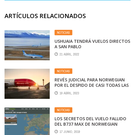
ARTÍCULOS RELACIONADOS
NOTICIAS
USHUAIA TENDRÁ VUELOS DIRECTOS
A SAN PABLO
21 ABRIL, 2022
NOTICIAS
REVÉS JUDICIAL PARA NORWEGIAN
POR EL DESPIDO DE CASI TODAS LAS
MUJERES PILOTO
19 ABRIL, 2023
NOTICIAS
LOS SECRETOS DEL VUELO FALLIDO
DEL B737 MAX DE NORWEGIAN
17 JUNIO, 2019