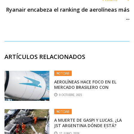
Ryanair encabeza el ranking de aerolíneas más
...
ARTÍCULOS RELACIONADOS
NOTICIAS
AEROLÍNEAS HACE FOCO EN EL
MERCADO BRASILERO CON
ACCIONES EN LA FERIA DE TURISMO
9 OCTUBRE, 2021
DE FORTALEZA
NOTICIAS
A MUERTE DE GASPI Y LUCAS. ¿LA
JST ARGENTINA DÓNDE ESTÁ?
TRAGEDIA DE DOS HELICÓPTEROS
17 JUNIO, 2026