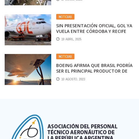
EN BRASIL, 6 FALLECIDOS
NOTICIAS
SIN PRESENTACIÓN OFICIAL, GOL YA
VUELA ENTRE CÓRDOBA Y RECIFE
19 ABRIL, 2025
NOTICIAS
BOEING AFIRMA QUE BRASIL PODRÍA
SER EL PRINCIPAL PRODUCTOR DE
COMBUSTIBLE SOSTENIBLE PARA LA
10 AGOSTO, 2023
AVIACIÓN