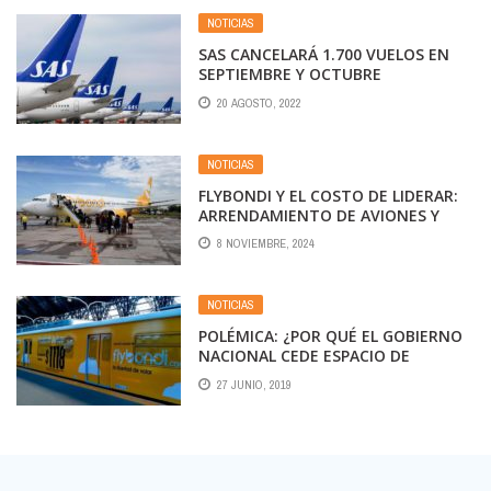
NOTICIAS
SAS CANCELARÁ 1.700 VUELOS EN
SEPTIEMBRE Y OCTUBRE
20 AGOSTO, 2022
NOTICIAS
FLYBONDI Y EL COSTO DE LIDERAR:
ARRENDAMIENTO DE AVIONES Y
TRIPULACIÓN EXTRANJERA
8 NOVIEMBRE, 2024
NOTICIAS
POLÉMICA: ¿POR QUÉ EL GOBIERNO
NACIONAL CEDE ESPACIO DE
PUBLICIDAD OFICIAL PARA
27 JUNIO, 2019
PROMOCIONAR A FLYBONDI?