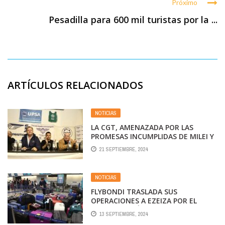
Próximo
Pesadilla para 600 mil turistas por la ...
ARTÍCULOS RELACIONADOS
NOTICIAS
LA CGT, AMENAZADA POR LAS
PROMESAS INCUMPLIDAS DE MILEI Y
LA REBELIÓN DE LOS GREMIOS DEL
21 SEPTIEMBRE, 2024
TRANSPORTE Y LA EDUCACIÓN
NOTICIAS
FLYBONDI TRASLADA SUS
OPERACIONES A EZEIZA POR EL
PARO AERONÁUTICO
13 SEPTIEMBRE, 2024