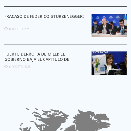
FRACASO DE FEDERICO STURZENEGGER:
6 AGOSTO, 2026
FUERTE DERROTA DE MILEI: EL
GOBIERNO BAJA EL CAPÍTULO DE
EXTRANJERIZACIÓN DE TIERRAS
6 AGOSTO, 2026