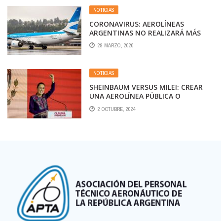
NOTICIAS
CORONAVIRUS: AEROLÍNEAS
ARGENTINAS NO REALIZARÁ MÁS
VUELOS ESPECIALES DE CABOTAJE
29 MARZO, 2020
NOTICIAS
SHEINBAUM VERSUS MILEI: CREAR
UNA AEROLÍNEA PÚBLICA O
PRIVATIZARLA
2 OCTUBRE, 2024