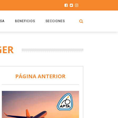
SA
BENEFICIOS
SECCIONES
O.S.P.T.A
NOTICIAS
GER
COMISIÓN
HISTORIAS DE LUCHA
027
CAPACITACIÓN
PRENSA
DOCUMENTOS
SEGURIDAD AÉREA
PÁGINA ANTERIOR
SEGURO DE SEPELIOS
TURISMO Y RECREACIÓN
VIDEOS