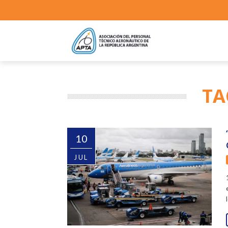
TA
10
JUL