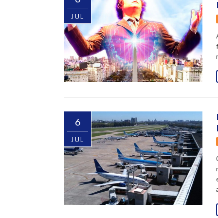
JUL
6
JUL