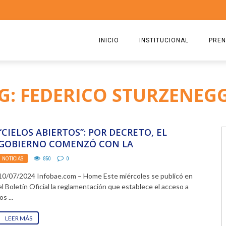
INICIO
INSTITUCIONAL
PREN
QUIENES SOMOS
2026
G: FEDERICO STURZENEG
ESTATUTO
2025
COMISIÓN DIRECTIVA 2023-2
2024
“CIELOS ABIERTOS”: POR DECRETO, EL
RICARDO CIRIELLI
2023
GOBIERNO COMENZÓ CON LA
DESREGULACIÓN DEL SECTOR
NOTICIAS
850
0
2022
AEROCOMERCIAL
10/07/2024 Infobae.com – Home Este miércoles se publicó en
2021
el Boletín Oficial la reglamentación que establece el acceso a
los ...
2020
LEER MÁS
2019