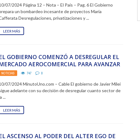
10/07/2024 Página 12 – Nota – El País – Pag. 6 El Gobierno
prepara un bombardeo incesante de proyectos María
Cafferata Desregulaciones, privatizaciones y ...
LEER MÁS
EL GOBIERNO COMENZÓ A DESREGULAR EL
MERCADO AEROCOMERCIAL PARA AVANZAR
CON SU POLÍTICA DE «CIELOS ...
NOTICIAS
747
0
10/07/2024 MinutoUno.com – Cable El gobierno de Javier Milei
sigue adelante con su decisión de desregular cuanto sector de
la ...
LEER MÁS
EL ASCENSO AL PODER DEL ALTER EGO DE