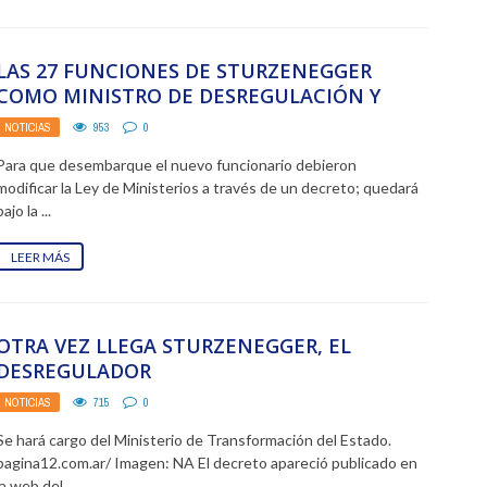
LAS 27 FUNCIONES DE STURZENEGGER
COMO MINISTRO DE DESREGULACIÓN Y
TRANSFORMACIÓN DEL ESTADO
NOTICIAS
953
0
Para que desembarque el nuevo funcionario debieron
modificar la Ley de Ministerios a través de un decreto; quedará
bajo la ...
LEER MÁS
OTRA VEZ LLEGA STURZENEGGER, EL
DESREGULADOR
NOTICIAS
715
0
Se hará cargo del Ministerio de Transformación del Estado.
pagina12.com.ar/ Imagen: NA El decreto apareció publicado en
la web del ...