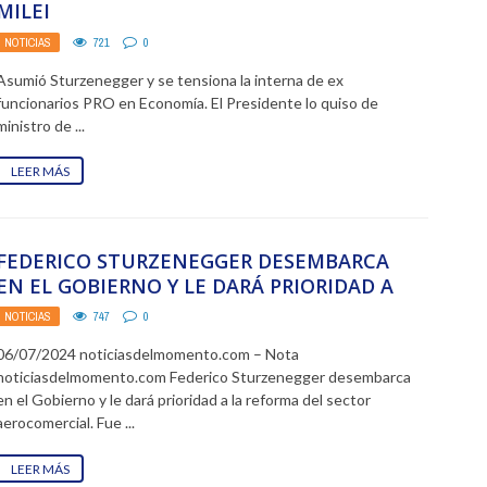
MILEI
NOTICIAS
721
0
Asumió Sturzenegger y se tensiona la interna de ex
funcionarios PRO en Economía. El Presidente lo quiso de
ministro de ...
LEER MÁS
FEDERICO STURZENEGGER DESEMBARCA
EN EL GOBIERNO Y LE DARÁ PRIORIDAD A
LA REFORMA DEL SECTOR ...
NOTICIAS
747
0
06/07/2024 noticiasdelmomento.com – Nota
noticiasdelmomento.com Federico Sturzenegger desembarca
en el Gobierno y le dará prioridad a la reforma del sector
aerocomercial. Fue ...
LEER MÁS