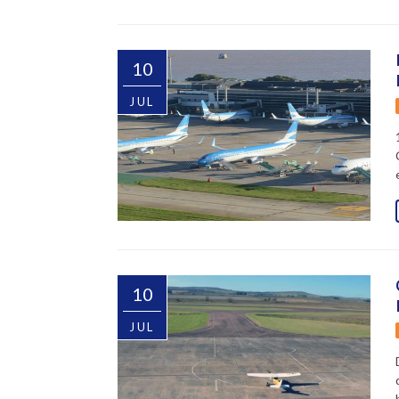
10
JUL
10
JUL