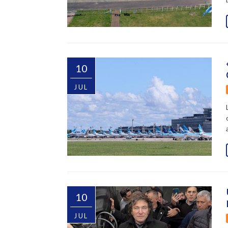
10
JUL
10
JUL