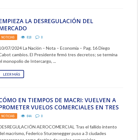
2018
EMPIEZA LA DESREGULACIÓN DEL
2017
MERCADO
2016
NOTICIAS
818
0
10/07/2024 La Nación – Nota – Economía – Pag. 16 Diego
2015
Cabot cambios. El Presidente firmó tres decretos; se termina
el monopolio de Intercargo, ...
2014
LEER MÁS
2013
2012
CÓMO EN TIEMPOS DE MACRI: VUELVEN A
2011
PROMETER VUELOS COMERCIALES EN TRES
2010
CIUDADES BONAERENSES
NOTICIAS
644
0
2009
DESREGULACIÓN AEROCOMERCIAL Tras el fallido intento
del macrismo, Federico Sturzenegger puso a 3 ciudades
bonaerenses como destino de vuelos comerciales. ...