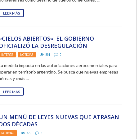
LEER MÁS
«CIELOS ABIERTOS»: EL GOBIERNO
OFICIALIZÓ LA DESREGULACIÓN
AEROCOMERCIAL
INTERÉS
,
NOTICIAS
891
0
La medida impacta en las autorizaciones aerocomerciales para
operar en territorio argentino. Se busca que nuevas empresas
aéreas y «más ...
LEER MÁS
UN MENÚ DE LEYES NUEVAS QUE ATRASAN
DOS DÉCADAS
NOTICIAS
775
0