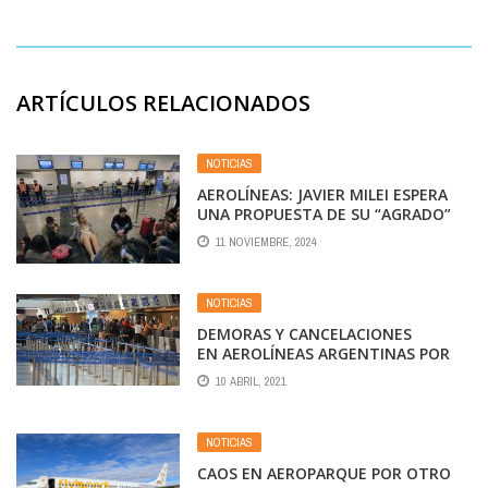
ARTÍCULOS RELACIONADOS
NOTICIAS
AEROLÍNEAS: JAVIER MILEI ESPERA
UNA PROPUESTA DE SU “AGRADO”
DE LOS GREMIOS O AMENAZA CON
11 NOVIEMBRE, 2024
CORTAR FONDOS Y CERRARLA
NOTICIAS
DEMORAS Y CANCELACIONES
EN AEROLÍNEAS ARGENTINAS POR
UN PARO
10 ABRIL, 2021
NOTICIAS
CAOS EN AEROPARQUE POR OTRO