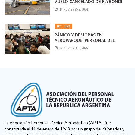
VUELO CANCELADO DE FLYBONDI
14 NOVIEMBRE, 2024
NOTICIAS
PÁNICO Y DEMORAS EN
AEROPARQUE: PERSONAL DEL
AEROPUERTO DETECTÓ UNA VALIJA
27 NOVIEMBRE, 2025
SIN DUEÑO
La Asociación Personal Técnico Aeronáutico (APTA), fue
constituida el 11 de enero de 1963 por un grupo de visionarios y